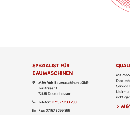
SPEZIALIST FÜR
QUALI
BAUMASCHINEN
Mit M&V
Dettenha
M&V Veit Baumaschinen eGbR
Service
Torstraße 11
Klein- u
72135 Dettenhausen
richtigen
Telefon:
07157 5299 200
> M&V
Fax: 07157 5299 399
E-Mail:
kontakt@baumaschinen-veit.de
WhatsApp:
0151 61147777