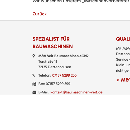
Wir wünschen unserem „Maschinenvorbereiter“ 
Zurück
SPEZIALIST FÜR
QUALI
BAUMASCHINEN
Mit M&V
Dettenha
M&V Veit Baumaschinen eGbR
Service
Torstraße 11
Klein- u
72135 Dettenhausen
richtigen
Telefon:
07157 5299 200
> M&V
Fax: 07157 5299 399
E-Mail:
kontakt@baumaschinen-veit.de
WhatsApp:
0151 61147777