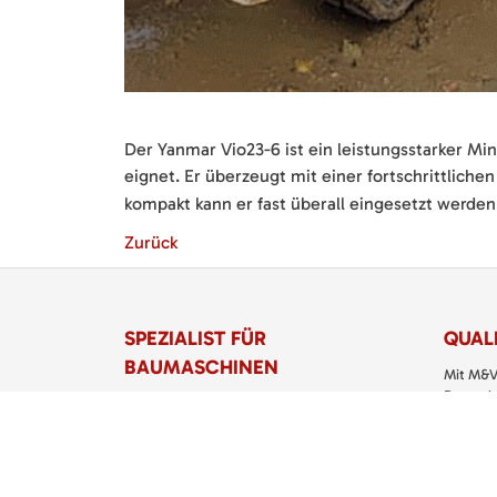
Der Yanmar Vio23-6 ist ein leistungsstarker Min
eignet. Er überzeugt mit einer fortschrittliche
kompakt kann er fast überall eingesetzt werden
Zurück
SPEZIALIST FÜR
QUALI
BAUMASCHINEN
Mit M&V
Dettenha
M&V Veit Baumaschinen eGbR
Service
Torstraße 11
Klein- u
72135 Dettenhausen
richtigen
Telefon:
07157 5299 200
> M&V