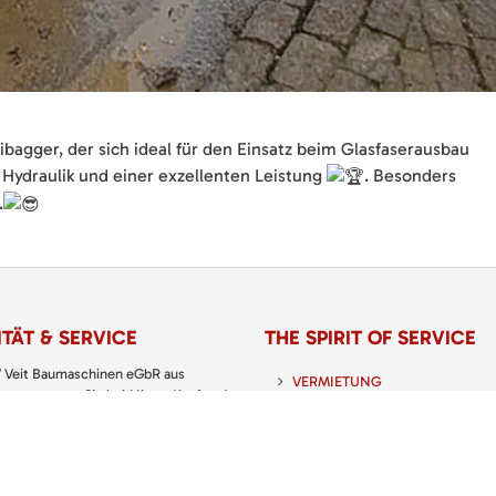
ibagger, der sich ideal für den Einsatz beim Glasfaserausbau
n Hydraulik und einer exzellenten Leistung
. Besonders
.
TÄT & SERVICE
THE SPIRIT OF SERVICE
 Veit Baumaschinen eGbR aus
VERMIETUNG
usen setzen Sie bei Miete, Kauf und
 von Baumaschinen, Baugeräten sowie
VERKAUF
nd Gartengeräten immer auf den
 Partner.
SERVICE
 KATALOG: PREISLISTE