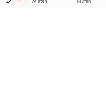
Mieten
Kaufen
KARRIERE
KONTAKT
FOLGEN SIE UNS
BEWERTUNGEN
© M&V Veit Baumaschinen eGbR