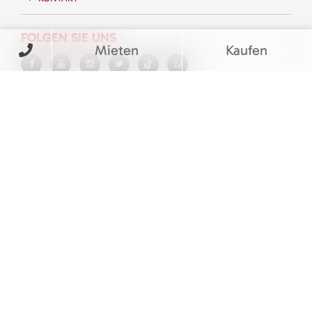
FOLGEN SIE UNS
Mieten
Kaufen
BEWERTUNGEN
© M&V Veit Baumaschinen eGbR
Barrierefreiheitserklärung
|
Cookie Einstellungen
|
Impressum
|
Datenschutz
|
AGB