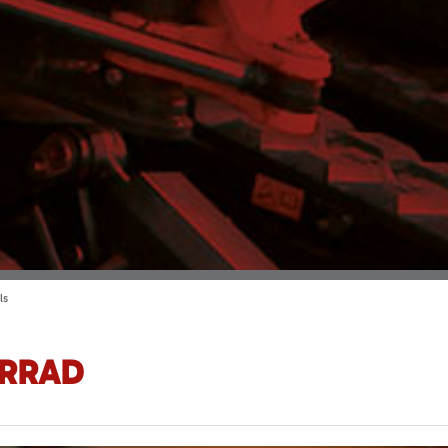
ls
HRRAD