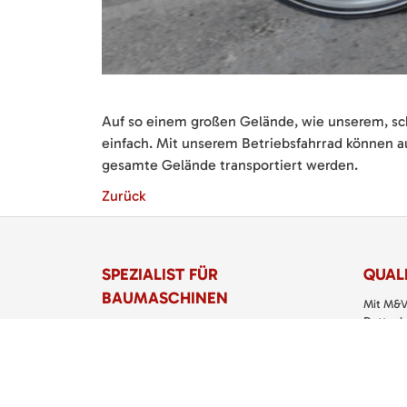
Auf so einem großen Gelände, wie unserem, sc
einfach. Mit unserem Betriebsfahrrad können au
gesamte Gelände transportiert werden.
Zurück
SPEZIALIST FÜR
QUALI
BAUMASCHINEN
Mit M&V
Dettenha
M&V Veit Baumaschinen eGbR
Service
Torstraße 11
Klein- u
72135 Dettenhausen
richtigen
Telefon:
07157 5299 200
> M&V