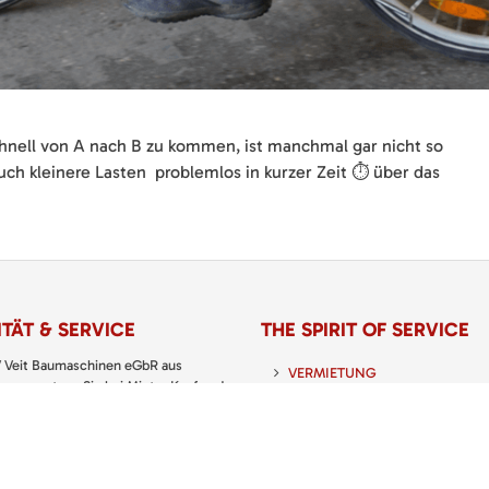
hnell von A nach B zu kommen, ist manchmal gar nicht so
ch kleinere Lasten problemlos in kurzer Zeit ⏱️ über das
TÄT & SERVICE
THE SPIRIT OF SERVICE
 Veit Baumaschinen eGbR aus
VERMIETUNG
usen setzen Sie bei Miete, Kauf und
 von Baumaschinen, Baugeräten sowie
VERKAUF
nd Gartengeräten immer auf den
 Partner.
SERVICE
 KATALOG: PREISLISTE