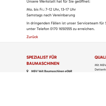
Unsere Werkstatt hat für Sie geöffnet:
Mo. bis Fr.: 7-12 Uhr, 13-17 Uhr
Samstags nach Vereinbarung
In dringenden Fällen ist unser Serviceteam für
unter Telefon 0170 1650555 zu erreichen.
Zurück
SPEZIALIST FÜR
QUALI
BAUMASCHINEN
Mit M&V
Dettenha
M&V Veit Baumaschinen eGbR
Service
Torstraße 11
Klein- u
72135 Dettenhausen
richtigen
Telefon:
07157 5299 200
> M&V
Fax: 07157 5299 399
E-Mail:
kontakt@baumaschinen-veit.de