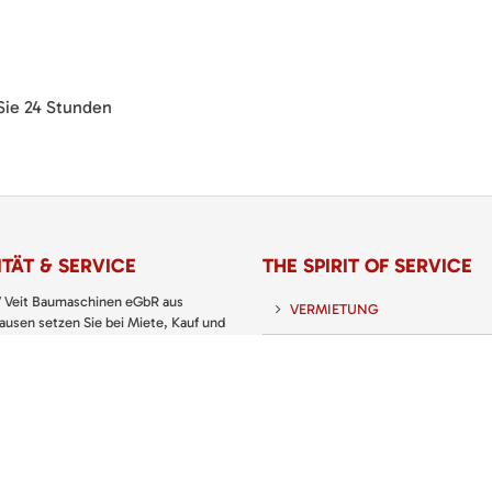
 Sie 24 Stunden
TÄT & SERVICE
THE SPIRIT OF SERVICE
 Veit Baumaschinen eGbR aus
VERMIETUNG
usen setzen Sie bei Miete, Kauf und
 von Baumaschinen, Baugeräten sowie
VERKAUF
nd Gartengeräten immer auf den
 Partner.
SERVICE
 KATALOG: PREISLISTE
UNTERNEHMEN
KARRIERE