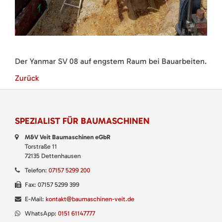
Der Yanmar SV 08 auf engstem Raum bei Bauarbeiten.
Zurück
SPEZIALIST FÜR BAUMASCHINEN
M&V Veit Baumaschinen eGbR
Torstraße 11
72135 Dettenhausen
Telefon:
07157 5299 200
Fax: 07157 5299 399
E-Mail:
kontakt@baumaschinen-veit.de
WhatsApp:
0151 61147777