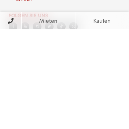
FOLGEN SIE UNS
Mieten
Kaufen
BEWERTUNGEN
© M&V Veit Baumaschinen eGbR
Barrierefreiheitserklärung
|
Cookie Einstellungen
|
Impressum
|
Datenschutz
|
AGB