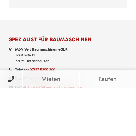
SPEZIALIST FÜR BAUMASCHINEN
M&V Veit Baumaschinen eGbR
Torstraße 11
72135 Dettenhausen
Telefon:
07157 5299 200
Mieten
Kaufen
Fax: 07157 5299 399
E-Mail:
kontakt@baumaschinen-veit.de
WhatsApp:
0151 61147777
QUALITÄT & SERVICE
Mit M&V Veit Baumaschinen eGbR aus Dettenhausen setzen Sie bei
Miete, Kauf und Service von Baumaschinen, Baugeräten sowie Klein-
und Gartengeräten immer auf den richtigen Partner.