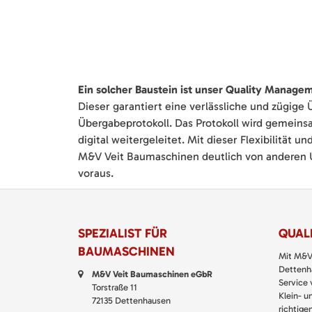
Ein solcher Baustein ist unser Quality Manage
Dieser garantiert eine verlässliche und zügige 
Übergabeprotokoll. Das Protokoll wird gemein
digital weitergeleitet. Mit dieser Flexibilität 
M&V Veit Baumaschinen deutlich von anderen U
voraus.
SPEZIALIST FÜR
QUALI
BAUMASCHINEN
Mit M&V
Dettenha
M&V Veit Baumaschinen eGbR
Service
Torstraße 11
Klein- u
72135 Dettenhausen
richtigen