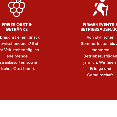
FREIES OBST &
FIRMENEVENTS 
GETRÄNKE
BETRIEBSAUSFLÜ
brauchst einen Snack
Von idyllischen
r zwischendurch? Bei
Sommerfesten bis 
V Veit stehen täglich
mehreren
jede Menge
Betriebsausflüge
etränkesorten sowie
jährlich. Wir feier
risches Obst bereit.
Erfolge und
Gemeinschaft.