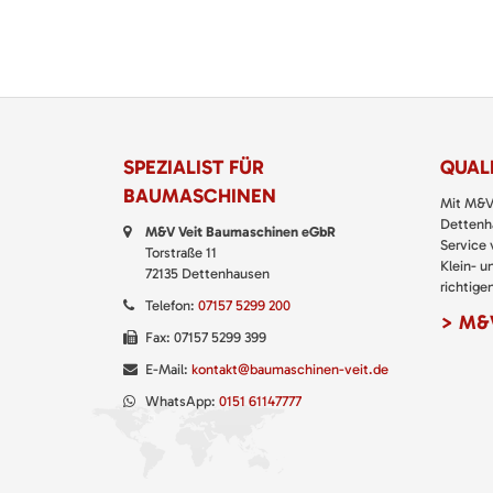
SPEZIALIST FÜR
QUALI
BAUMASCHINEN
Mit M&V
Dettenha
M&V Veit Baumaschinen eGbR
Service
Torstraße 11
Klein- u
72135 Dettenhausen
richtigen
Telefon:
07157 5299 200
> M&V
Fax: 07157 5299 399
E-Mail:
kontakt@baumaschinen-veit.de
WhatsApp:
0151 61147777