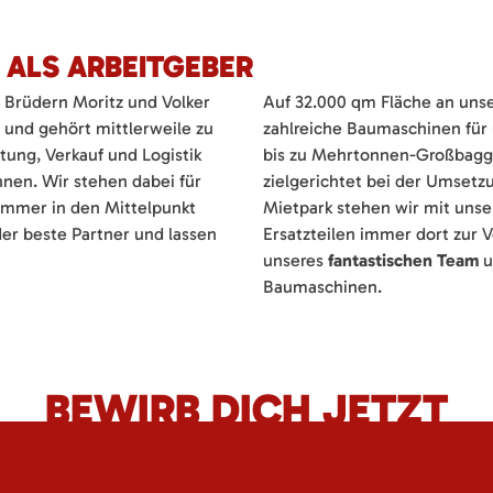
 ALS ARBEITGEBER
Brüdern Moritz und Volker
Auf 32.000 qm Fläche an uns
t und gehört mittlerweile zu
zahlreiche Baumaschinen für
tung, Verkauf und Logistik
bis zu Mehrtonnen-Großbagge
nen. Wir stehen dabei für
zielgerichtet bei der Umsetz
 immer in den Mittelpunkt
Mietpark stehen wir mit uns
er beste Partner und lassen
Ersatzteilen immer dort zur 
unseres
fantastischen Team
u
Baumaschinen.
BEWIRB DICH JETZT