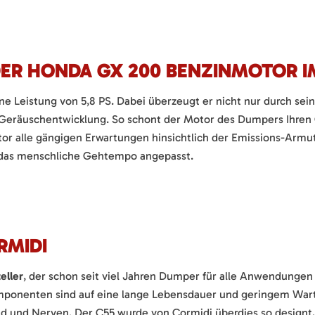
DER HONDA GX 200 BENZINMOTOR I
ne Leistung von 5,8 PS. Dabei überzeugt er nicht nur durch se
Geräuschentwicklung. So schont der Motor des Dumpers Ihren 
tor alle gängigen Erwartungen hinsichtlich der Emissions-Arm
 das menschliche Gehtempo angepasst.
RMIDI
eller
, der schon seit viel Jahren Dumper für alle Anwendungen 
omponenten sind auf eine lange Lebensdauer und geringem War
d und Nerven. Der C55 wurde von Cormidi überdies so designt,