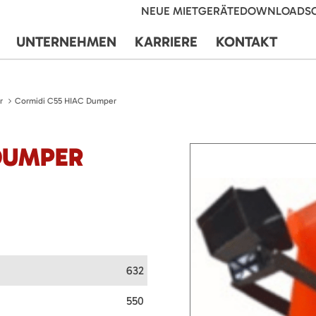
NEUE MIETGERÄTE
DOWNLOADS
UNTERNEHMEN
KARRIERE
KONTAKT
r
Cormidi C55 HIAC Dumper
DUMPER
632
550