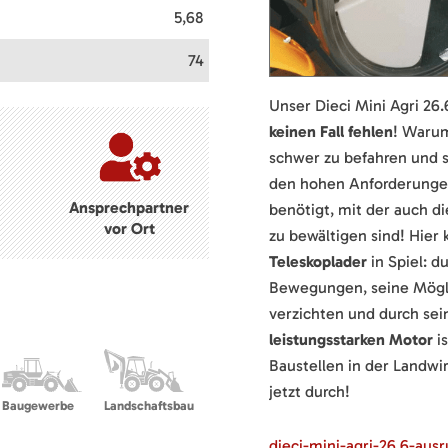
5,68
74
Unser Dieci Mini Agri 26
keinen Fall fehlen
! Warum
schwer zu befahren und 
den hohen Anforderungen
Ansprechpartner
benötigt, mit der auch 
vor Ort
zu bewältigen sind! Hie
Teleskoplader
in Spiel: d
Bewegungen, seine Möglic
verzichten und durch se
leistungsstarken Motor
is
Baustellen in der Landwir
jetzt durch!
Baugewerbe
Landschaftsbau
dieci-mini-agri-26.6-aus