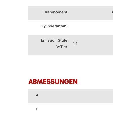
Drehmoment
Zylinderanzahl
Emission Stufe
4 f
V/Tier
ABMESSUNGEN
A
B