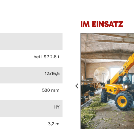
IM EINSATZ
bei LSP 2.6 t
12x16,5
500 mm
HY
3,2 m