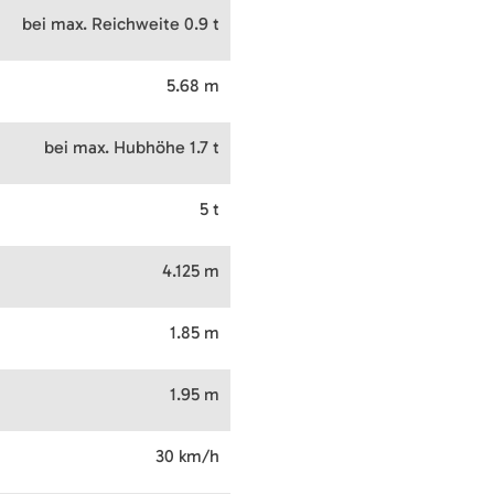
bei max. Reichweite 0.9 t
5.68 m
bei max. Hubhöhe 1.7 t
5 t
4.125 m
1.85 m
1.95 m
30 km/h