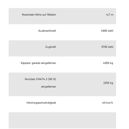
Maximale Höhe auf Rädern
4,7 m
Ausbrechkraft
4800 daN
Zugkraft
5700 daN
Kipplast gerade eingefahren
4050 kg
Nutzlast EN474.3 (80 %)
2250 kg
eingefahren
Höchstgeschwindigkeit
40 km/h