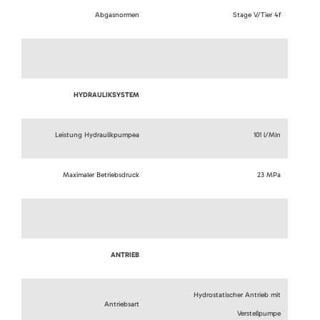
Abgasnormen
Stage V/Tier 4f
HYDRAULIKSYSTEM
Leistung Hydraulikpumpea
101 l/Min
Maximaler Betriebsdruck
23 MPa
ANTRIEB
Hydrostatischer Antrieb mit
Antriebsart
Verstellpumpe