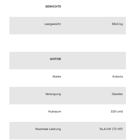
GEWICHTE
Leergewicht
5840 kg
MOTOR
Marke
Kubota
Versorgung
Gasoleo
Hubraum
3331 cm3
Maximale Leistung
54,6 kW (73 HP)