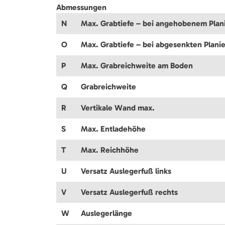
Abmessungen
N
Max. Grabtiefe – bei angehobenem Plani
O
Max. Grabtiefe – bei abgesenkten Planie
P
Max. Grabreichweite am Boden
Q
Grabreichweite
R
Vertikale Wand max.
S
Max. Entladehöhe
T
Max. Reichhöhe
U
Versatz Auslegerfuß links
V
Versatz Auslegerfuß rechts
W
Auslegerlänge