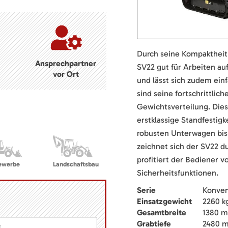
Durch seine Kompaktheit
Ansprechpartner
SV22 gut für Arbeiten a
vor Ort
und lässt sich zudem ein
sind seine fortschrittlic
Gewichtsverteilung. Dies
erstklassige Standfestigk
robusten Unterwagen bis
zeichnet sich der SV22 d
profitiert der Bediener 
ewerbe
Landschaftsbau
Sicherheitsfunktionen.
Serie
Konven
Einsatzgewicht
2260 k
Gesamtbreite
1380 
Grabtiefe
2480 