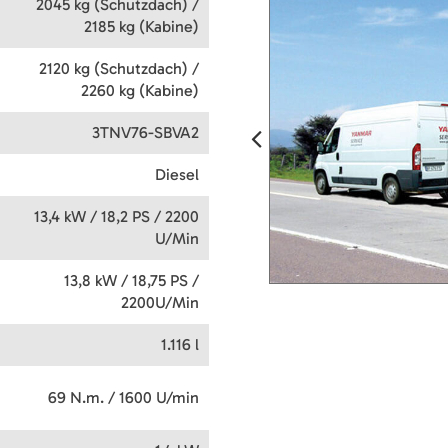
2045 kg (Schutzdach) /
2185 kg (Kabine)
2120 kg (Schutzdach) /
2260 kg (Kabine)
3TNV76-SBVA2
Diesel
13,4 kW / 18,2 PS / 2200
U/Min
13,8 kW / 18,75 PS /
2200U/Min
1.116 l
69 N.m. / 1600 U/min