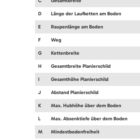
C
Gesamtbreite
D
Länge der Laufketten am Boden
E
Raupenlänge am Boden
F
Weg
G
Kettenbreite
H
Gesamtbreite Planierschild
I
Gesamthöhe Planierschild
J
Abstand Planierschild
K
Max. Hubhöhe über dem Boden
L
Max. Absenktiefe über dem Boden
M
Mindestbodenfreiheit