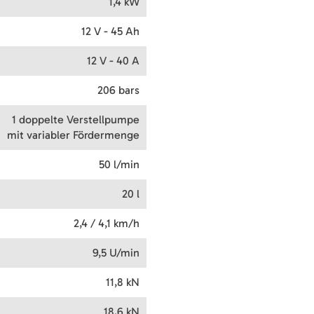
1,4 kW
12 V - 45 Ah
12 V - 40 A
206 bars
1 doppelte Verstellpumpe
mit variabler Fördermenge
50 l/min
20 l
2,4 / 4,1 km/h
9,5 U/min
11,8 kN
18,6 kN