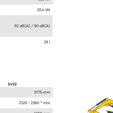
20,4 kN
92 dB(A) / 80 dB(A)
29 l
SV22
3775 mm
2320 - 2360 * mm