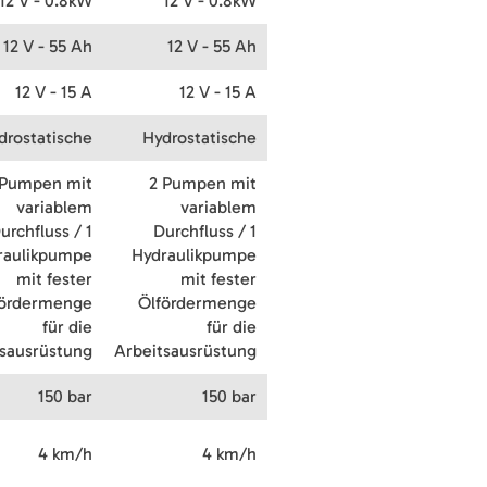
12 V - 0.8kW
12 V - 0.8kW
12 V - 55 Ah
12 V - 55 Ah
12 V - 15 A
12 V - 15 A
drostatische
Hydrostatische
 Pumpen mit
2 Pumpen mit
variablem
variablem
urchfluss / 1
Durchfluss / 1
raulikpumpe
Hydraulikpumpe
mit fester
mit fester
fördermenge
Ölfördermenge
für die
für die
tsausrüstung
Arbeitsausrüstung
150 bar
150 bar
4 km/h
4 km/h