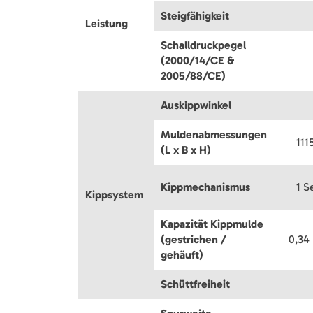
Steigfähigkeit
Leistung
Schalldruckpegel
(2000/14/CE &
2005/88/CE)
Auskippwinkel
Muldenabmessungen
111
(L x B x H)
Kippmechanismus
1 S
Kippsystem
Kapazität Kippmulde
(gestrichen /
0,34
gehäuft)
Schüttfreiheit