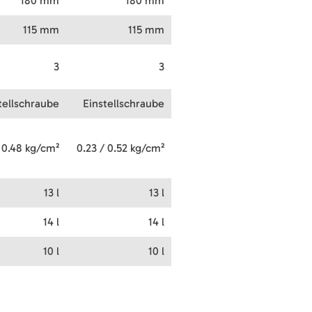
180 mm
180 mm
115 mm
115 mm
3
3
tellschraube
Einstellschraube
 0.48 kg/cm²
0.23 / 0.52 kg/cm²
13 l
13 l
14 l
14 l
10 l
10 l