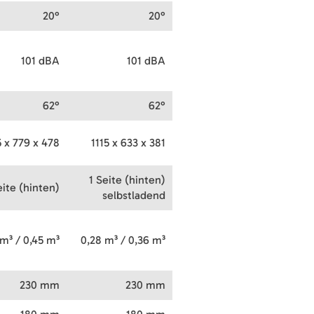
20°
20°
101 dBA
101 dBA
62°
62°
5 x 779 x 478
1115 x 633 x 381
1 Seite (hinten)
eite (hinten)
selbstladend
 m³ / 0,45 m³
0,28 m³ / 0,36 m³
230 mm
230 mm