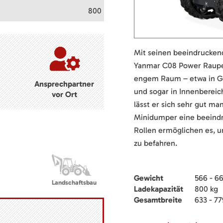
800
Mit seinen beeindrucken
Yanmar C08 Power Raupen
engem Raum – etwa in Gä
Ansprechpartner
und sogar in Innenbereic
vor Ort
lässt er sich sehr gut m
Minidumper eine beeindru
Rollen ermöglichen es, 
zu befahren.
Gewicht
566 - 6
Landschaftsbau
Ladekapazität
800 kg
Gesamtbreite
633 - 7