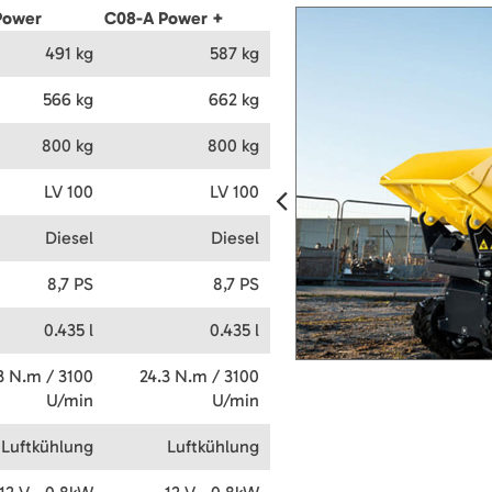
Power
C08-A Power +
491 kg
587 kg
566 kg
662 kg
800 kg
800 kg
LV 100
LV 100
Diesel
Diesel
8,7 PS
8,7 PS
0.435 l
0.435 l
3 N.m / 3100
24.3 N.m / 3100
U/min
U/min
Luftkühlung
Luftkühlung