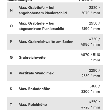
Max. Grabtiefe – bei
2820 /
N
angehobenem Planierschild
3070 * mm
Max. Grabtiefe – bei
2950 /
O
abgesenkten Planierschild
3190 * mm
4730 /
P
Max. Grabreichweite am Boden
4980 * mm
4870 / 5110
Q
Grabreichweite
* mm
2290 /
R
Vertikale Wand max.
2550 * mm
3160 /
S
Max. Entladehöhe
3300 * mm
4550 /
T
Max. Reichhöhe
4720 * mm