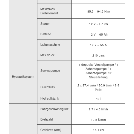
Maximales
85.5 – 94.5 N.m
Drehmoment
Starter
12 V - 1.7 kW
Batterie
12 V – 65 Ah
Lichtmaschine
12 V – 55 A
Max druck
210 bars
1 doppelte Verstellpumpe / 1
Zahnradpumpe / 1
Servicepumpe
Zahnradpumpe für
Hydrauliksystem
Steuerleitung
2 x 37.4 l/min / 20.9 l/min / 9.9
Durchfluss
l/min
Hydrauliktank
40 l
Fahrgeschwindigkeit
2.7 / 4.5 km/h
Drehzahl
10.5 U/min
Grabkraft (Arm)
16.1 kN