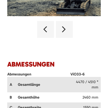
ABMESSUNGEN
Abmessungen
ViO33-6
4470 / 4510 *
A
Gesamtlänge
mm
B
Gesamthöhe
2460 mm
C
Gesamtbreite
1550 mm