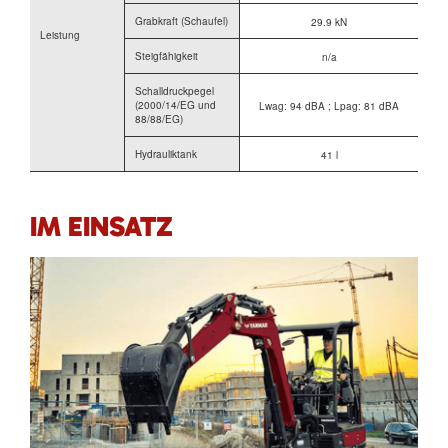
Grabkraft (Schaufel)
29.9 kN
Leistung
Steigfähigkeit
n/a
Schalldruckpegel
(2000/14/EG und
Lwag: 94 dBA ; Lpag: 81 dBA
88/88/EG)
Hydrauliktank
41 l
IM EINSATZ