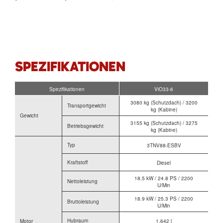
SPEZIFIKATIONEN
Spezifikationen
ViO33-6
3080 kg (Schutzdach) / 3200
Transportgewicht
kg (Kabine)
Gewicht
3155 kg (Schutzdach) / 3275
Betriebsgewicht
kg (Kabine)
Typ
3TNV88-ESBV
Kraftstoff
Diesel
18.5 kW / 24.8 PS / 2200
Nettoleistung
U/Min
18.9 kW / 25.3 PS / 2200
Bruttoleistung
U/Min
Hubraum
Motor
1.642 l