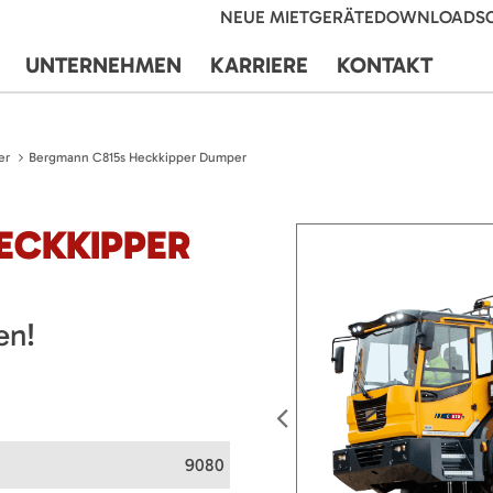
NEUE MIETGERÄTE
DOWNLOADS
UNTERNEHMEN
KARRIERE
KONTAKT
er
Bergmann C815s Heckkipper Dumper
ECKKIPPER
en!
9080