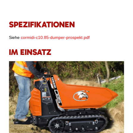
SPEZIFIKATIONEN
Siehe
cormidi-c10.85-dumper-prospekt.pdf
IM EINSATZ