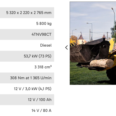
5 320 x 2 220 x 2 765 mm
5 800 kg
4TNV98CT
Diesel
53,7 kW (73 PS)
3 318 cm³
308 Nm at 1 365 U/min
12 V / 3,0 kW (4,1 PS)
12 V / 100 Ah
14 V / 80 A