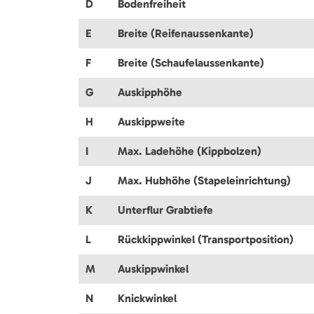
D
Bodenfreiheit
E
Breite (Reifenaussenkante)
F
Breite (Schaufelaussenkante)
G
Auskipphöhe
H
Auskippweite
I
Max. Ladehöhe (Kippbolzen)
J
Max. Hubhöhe (Stapeleinrichtung)
K
Unterflur Grabtiefe
L
Rückkippwinkel (Transportposition)
M
Auskippwinkel
N
Knickwinkel