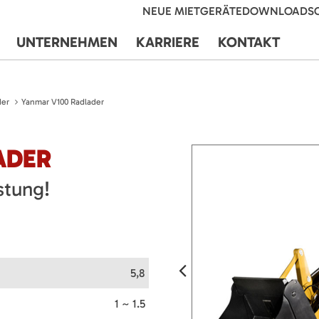
NEUE MIETGERÄTE
DOWNLOADS
UNTERNEHMEN
KARRIERE
KONTAKT
der
Yanmar V100 Radlader
ADER
tung!
5,8
1 ~ 1.5