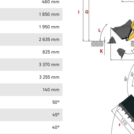
460 mm
1 850 mm
1 950 mm
2 635 mm
825 mm
3 370 mm
3 255 mm
140 mm
50°
45°
40°