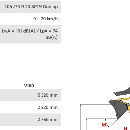
405 /70 R 20 SPT9 Dunlop
0 – 20 km/h
LwA = 101 dB(A) / LpA = 74
dB(A)
V100
5 320 mm
2 220 mm
2 765 mm