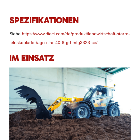
SPEZIFIKATIONEN
Siehe
https://www.dieci.com/de/produkt/landwirtschaft-starre-
teleskoplader/agri-star-40-8-gd-mfg3323-ce/
IM EINSATZ