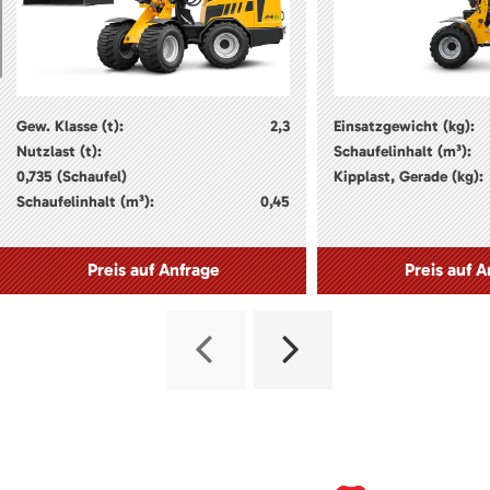
Gew. Klasse (t):
2,3
Einsatzgewicht (kg):
Nutzlast (t):
Schaufelinhalt (m³):
0,735 (Schaufel)
Kipplast, Gerade (kg):
Schaufelinhalt (m³):
0,45
Preis auf Anfrage
Preis auf A