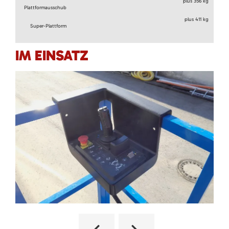
plus 356 kg
Plattformausschub
plus 411 kg
Super-Plattform
IM EINSATZ