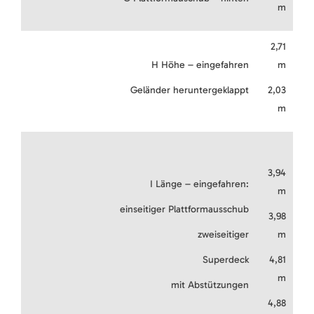
m
2,71
H Höhe – eingefahren
m
Geländer heruntergeklappt
2,03
m
3,94
I Länge – eingefahren:
m
einseitiger Plattformausschub
3,98
zweiseitiger
m
Superdeck
4,81
m
mit Abstützungen
4,88