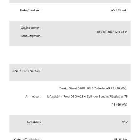
Hub-/Senkzeit
45 / 29 sek.
Geländereifen,
30 x 84 cm / 12 x 33 in
schaumgefüllt
ANTRIEB/ ENERGIE
Deutz Diesel D2011 L03i 3 Zylinder 49 PS (36 kW),
Antriebsart
luftgekühlt Ford DSG-423 4 Zylinder Benzin/Flüssiggas 75
PS (56 kW)
Notablass
12 V
Kraftstofftankinhalt
113, 6 Liter