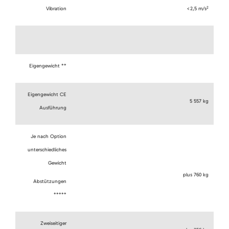
2
Vibration
<2,5 m/s
Eigengewicht **
Eigengewicht CE
5 557 kg
Ausführung
Je nach Option
unterschiedliches
Gewicht
plus 760 kg
Abstützungen
*****
Zweiseitiger