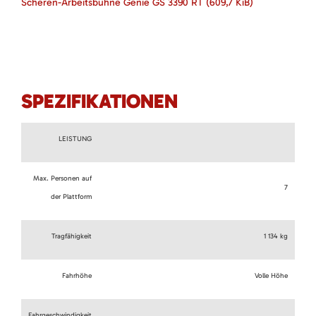
Scheren-Arbeitsbühne Genie GS 3390 RT
(609,7 KiB)
SPEZIFIKATIONEN
LEISTUNG
Max. Personen auf
7
der Plattform
Tragfähigkeit
1 134 kg
Fahrhöhe
Volle Höhe
Fahrgeschwindigkeit