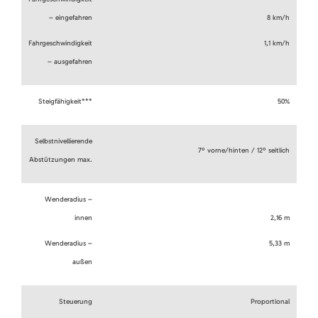
– eingefahren
8 km/h
Fahrgeschwindigkeit
1,1 km/h
– ausgefahren
Steigfähigkeit***
50%
Selbstnivellierende
7º vorne/hinten / 12º seitlich
Abstützungen max.
Wenderadius –
innen
2,16 m
Wenderadius –
5,33 m
außen
Steuerung
Proportional