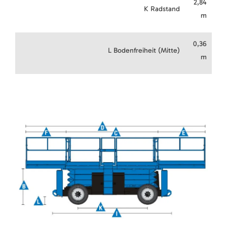
2,84
K Radstand
m
0,36
L Bodenfreiheit (Mitte)
m