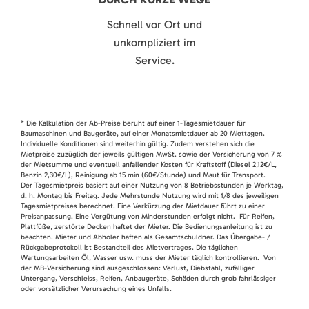
Schnell vor Ort und
unkompliziert im
Service.
* Die Kalkulation der Ab-Preise beruht auf einer 1-Tagesmietdauer für
Baumaschinen und Baugeräte, auf einer Monatsmietdauer ab 20 Miettagen.
Individuelle Konditionen sind weiterhin gültig. Zudem verstehen sich die
Mietpreise zuzüglich der jeweils gültigen MwSt. sowie der Versicherung von 7 %
der Mietsumme und eventuell anfallender Kosten für Kraftstoff (Diesel 2,12€/L,
Benzin 2,30€/L), Reinigung ab 15 min (60€/Stunde) und Maut für Transport.
Der Tagesmietpreis basiert auf einer Nutzung von 8 Betriebsstunden je Werktag,
d. h. Montag bis Freitag. Jede Mehrstunde Nutzung wird mit 1/8 des jeweiligen
Tagesmietpreises berechnet. Eine Verkürzung der Mietdauer führt zu einer
Preisanpassung. Eine Vergütung von Minderstunden erfolgt nicht. Für Reifen,
Plattfüße, zerstörte Decken haftet der Mieter. Die Bedienungsanleitung ist zu
beachten. Mieter und Abholer haften als Gesamtschuldner. Das Übergabe- /
Rückgabeprotokoll ist Bestandteil des Mietvertrages. Die täglichen
Wartungsarbeiten Öl, Wasser usw. muss der Mieter täglich kontrollieren. Von
der MB-Versicherung sind ausgeschlossen: Verlust, Diebstahl, zufälliger
Untergang, Verschleiss, Reifen, Anbaugeräte, Schäden durch grob fahrlässiger
oder vorsätzlicher Verursachung eines Unfalls.