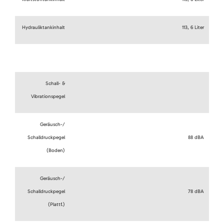
Hydrauliktankinhalt
113, 6 Liter
Schall- &
Vibrationspegel
Geräusch-/
Schalldruckpegel
88 dBA
(Boden)
Geräusch-/
Schalldruckpegel
78 dBA
(Plattf.)