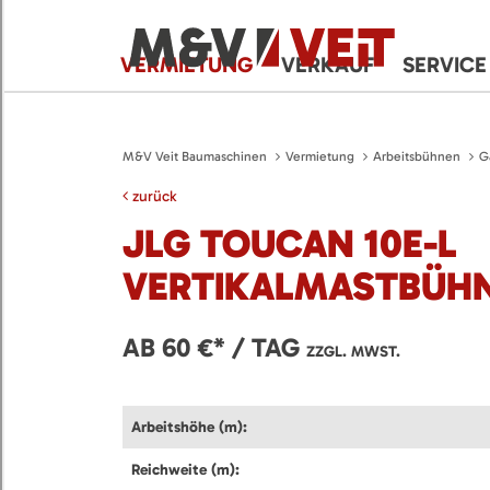
VERMIETUNG
VERKAUF
SERVICE
M&V Veit Baumaschinen
Vermietung
Arbeitsbühnen
G
zurück
JLG TOUCAN 10E-L
VERTIKALMASTBÜH
AB 60 €* / TAG
ZZGL. MWST.
Arbeitshöhe (m):
Reichweite (m):