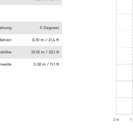
rehung
0 Degrees
fahren
6.51 m / 21.4 ft
tshöhe
10.10 m / 33.1 ft
chweite
3.38 m / 11.1 ft