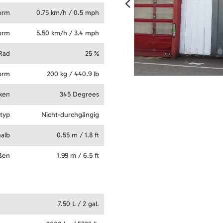
orm
0.75 km/h / 0.5 mph
form
5.50 km/h / 3.4 mph
-Rad
25 %
form
200 kg / 440.9 lb
ken
345 Degrees
typ
Nicht-durchgängig
alb
0.55 m / 1.8 ft
ßen
1.99 m / 6.5 ft
7.50 L / 2 gal.