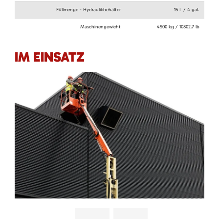
Füllmenge - Hydraulikbehälter
15 L / 4 gal.
Maschinengewicht
4900 kg / 10802.7 lb
IM EINSATZ