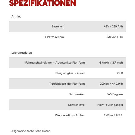
SPEZIFIKATIONEN
Antrieb
Batterien
48V - 260 A/h
Elektrosystem
48 Volts DC
Leistungsdaten
Fahrgeschwindigkeit - Abgesenkte Plattform
6 km/h / 3.7 mph
Steigfähigkeit - 2-Rad
25 %
Tragfähigkeit der Plattform
200 kg / 440.9 lb
Schwenken
345 Degrees
Schwenktyp
Nicht-durchgängig
Wenderadius - Außen
2.60 m / 8.5 ft
Allgemeine technische Daten