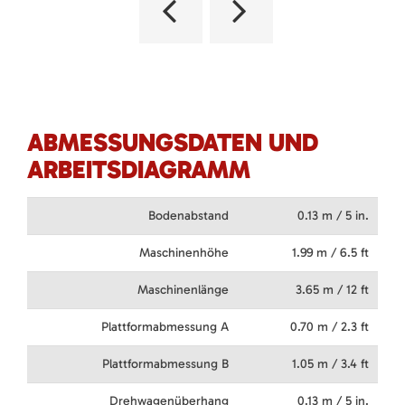
ABMESSUNGSDATEN UND
ARBEITSDIAGRAMM
Bodenabstand
0.13 m / 5 in.
Maschinenhöhe
1.99 m / 6.5 ft
Maschinenlänge
3.65 m / 12 ft
Plattformabmessung A
0.70 m / 2.3 ft
Plattformabmessung B
1.05 m / 3.4 ft
Drehwagenüberhang
0.13 m / 5 in.