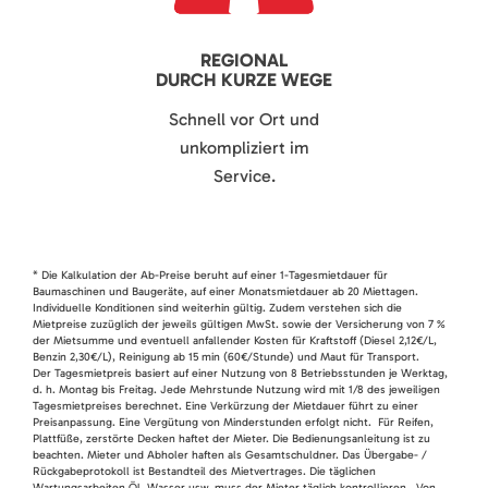
REGIONAL
DURCH KURZE WEGE
Schnell vor Ort und
unkompliziert im
Service.
* Die Kalkulation der Ab-Preise beruht auf einer 1-Tagesmietdauer für
Baumaschinen und Baugeräte, auf einer Monatsmietdauer ab 20 Miettagen.
Individuelle Konditionen sind weiterhin gültig. Zudem verstehen sich die
Mietpreise zuzüglich der jeweils gültigen MwSt. sowie der Versicherung von 7 %
der Mietsumme und eventuell anfallender Kosten für Kraftstoff (Diesel 2,12€/L,
Benzin 2,30€/L), Reinigung ab 15 min (60€/Stunde) und Maut für Transport.
Der Tagesmietpreis basiert auf einer Nutzung von 8 Betriebsstunden je Werktag,
d. h. Montag bis Freitag. Jede Mehrstunde Nutzung wird mit 1/8 des jeweiligen
Tagesmietpreises berechnet. Eine Verkürzung der Mietdauer führt zu einer
Preisanpassung. Eine Vergütung von Minderstunden erfolgt nicht. Für Reifen,
Plattfüße, zerstörte Decken haftet der Mieter. Die Bedienungsanleitung ist zu
beachten. Mieter und Abholer haften als Gesamtschuldner. Das Übergabe- /
Rückgabeprotokoll ist Bestandteil des Mietvertrages. Die täglichen
Wartungsarbeiten Öl, Wasser usw. muss der Mieter täglich kontrollieren. Von