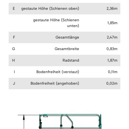
E
gestaute Höhe (Schienen oben)
2,36m
gestaute Höhe (Schienen
1,85m
unten)
F
Gesamtlänge
2,47m
G
Gesamtbreite
0,83m
H
Radstand
1,87m
I
Bodenfreiheit (verstaut)
0,11m
J
Bodenfreiheit (angehoben)
0,02m