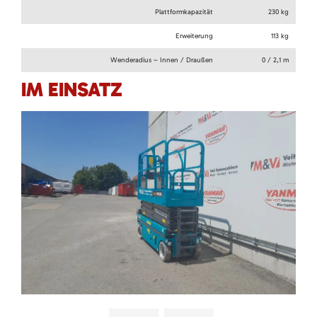
Plattformkapazität
230 kg
Erweiterung
113 kg
Wenderadius – Innen / Draußen
0 / 2,1 m
IM EINSATZ