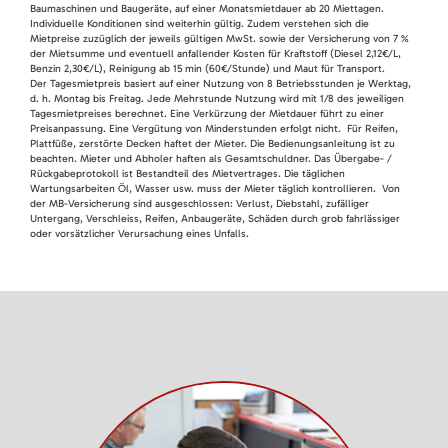
Baumaschinen und Baugeräte, auf einer Monatsmietdauer ab 20 Miettagen.
Individuelle Konditionen sind weiterhin gültig. Zudem verstehen sich die
Mietpreise zuzüglich der jeweils gültigen MwSt. sowie der Versicherung von 7 %
der Mietsumme und eventuell anfallender Kosten für Kraftstoff (Diesel 2,12€/L,
Benzin 2,30€/L), Reinigung ab 15 min (60€/Stunde) und Maut für Transport.
Der Tagesmietpreis basiert auf einer Nutzung von 8 Betriebsstunden je Werktag,
d. h. Montag bis Freitag. Jede Mehrstunde Nutzung wird mit 1/8 des jeweiligen
Tagesmietpreises berechnet. Eine Verkürzung der Mietdauer führt zu einer
Preisanpassung. Eine Vergütung von Minderstunden erfolgt nicht. Für Reifen,
Plattfüße, zerstörte Decken haftet der Mieter. Die Bedienungsanleitung ist zu
beachten. Mieter und Abholer haften als Gesamtschuldner. Das Übergabe- /
Rückgabeprotokoll ist Bestandteil des Mietvertrages. Die täglichen
Wartungsarbeiten Öl, Wasser usw. muss der Mieter täglich kontrollieren. Von
der MB-Versicherung sind ausgeschlossen: Verlust, Diebstahl, zufälliger
Untergang, Verschleiss, Reifen, Anbaugeräte, Schäden durch grob fahrlässiger
oder vorsätzlicher Verursachung eines Unfalls.