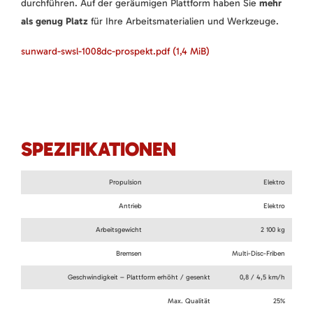
durchführen. Auf der geräumigen Plattform haben Sie
mehr
als genug Platz
für Ihre Arbeitsmaterialien und Werkzeuge.
sunward-swsl-1008dc-prospekt.pdf
(1,4 MiB)
SPEZIFIKATIONEN
Propulsion
Elektro
Antrieb
Elektro
Arbeitsgewicht
2 100 kg
Bremsen
Multi-Disc-Friben
Geschwindigkeit – Plattform erhöht / gesenkt
0,8 / 4,5 km/h
Max. Qualität
25%