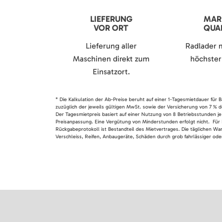
LIEFERUNG
MAR
VOR ORT
QUAL
Lieferung aller
Radlader 
Maschinen direkt zum
höchster 
Einsatzort.
* Die Kalkulation der Ab-Preise beruht auf einer 1-Tagesmietdauer für
zuzüglich der jeweils gültigen MwSt. sowie der Versicherung von 7 % d
Der Tagesmietpreis basiert auf einer Nutzung von 8 Betriebsstunden je
Preisanpassung. Eine Vergütung von Minderstunden erfolgt nicht. Für 
Rückgabeprotokoll ist Bestandteil des Mietvertrages. Die täglichen Wa
Verschleiss, Reifen, Anbaugeräte, Schäden durch grob fahrlässiger oder