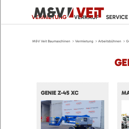
VERMIETUNG
VERKAUF
SERVICE
M&V Veit Baumaschinen
Vermietung
Arbeitsbühnen
G
GE
GENIE Z-45 XC
MA