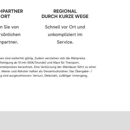
HPARTNER
REGIONAL
 ORT
DURCH KURZE WEGE
en Sie von
Schnell vor Ort und
sönlichen
unkompliziert im
partner.
Service.
nen sind weiterhin gültig. Zudem verstehen sich die Mietpreise
 Reinigung ab 15 min (60€/Stunde) und Maut für Transport.
smietpreises berechnet. Eine Verkürzung der Mietdauer führt zu einer
en. Mieter und Abholer haften als Gesamtschuldner. Das Übergabe- /
 sind ausgeschlossen: Verlust, Diebstahl, zufälliger Untergang,