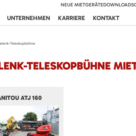
NEUE MIETGERÄTE
DOWNLOADS
UNTERNEHMEN
KARRIERE
KONTAKT
elenk-Teleskopbühne
LENK-TELESKOPBÜHNE MIE
NITOU ATJ 160