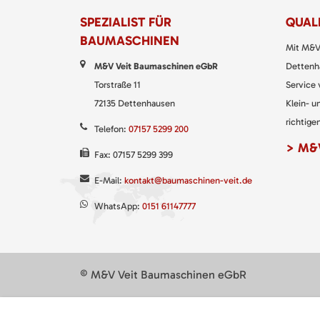
SPEZIALIST FÜR
QUALI
BAUMASCHINEN
Mit M&V
M&V Veit Baumaschinen eGbR
Dettenha
Torstraße 11
Service
72135 Dettenhausen
Klein- u
richtigen
Telefon:
07157 5299 200
> M&V
Fax: 07157 5299 399
E-Mail:
kontakt@baumaschinen-veit.de
WhatsApp:
0151 61147777
© M&V Veit Baumaschinen eGbR