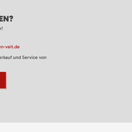
GEN?
r!
n-veit.de
Verkauf und Service von