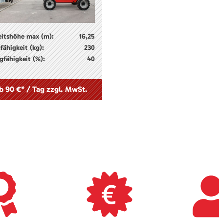
eitshöhe max (m):
16,25
fähigkeit (kg):
230
gfähigkeit (%):
40
b 90 €* / Tag zzgl. MwSt.