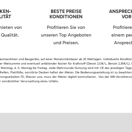
KEN-
BESTE PREISE
ANSPREC
ITÄT
KONDITIONEN
VOR
mieten von
Profitieren Sie von
Profitier
Qualität.
unseren Top Angeboten
einem per
und Preisen.
Ansprech
 Baumaschinen und Baugeräte, auf einer Monatsmietdauer ab 20 Miettagen. Individuelle Konditio
er Mietsumme und eventuell anfallender Kosten für Kraftstoff (Diesel 2,12€/L, Benzin 2,30€/L),
 Werktag, d. h. Montag bis Freitag. Jede Mehrstunde Nutzung wird mit 1/8 des jeweiligen Tage
Reifen, Plattfüße, zerstörte Decken haftet der Mieter. Die Bedienungsanleitung ist zu beacht
rtungsarbeiten Öl, Wasser usw. muss der Mieter täglich kontrollieren. Von der MB-Versicherung
 vorsätzlicher Verursachung eines Unfalls.