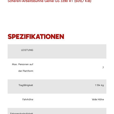
Scheren-Arbeitsbühne Genie GS 3390 RT
(609,7 KiB)
SPEZIFIKATIONEN
LEISTUNG
Max. Personen auf
7
der Plattform
Tragfähigkeit
1 134 kg
Fahrhöhe
Volle Höhe
Fahrgeschwindigkeit