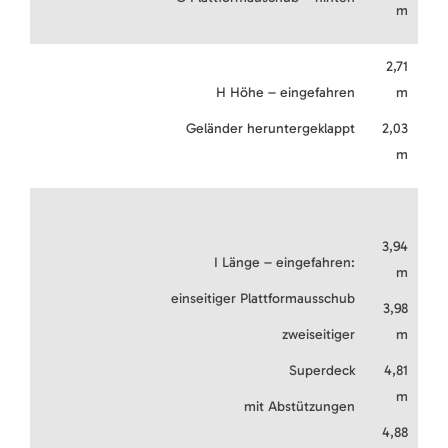
m
2,71
H Höhe – eingefahren
m
Geländer heruntergeklappt
2,03
m
3,94
I Länge – eingefahren:
m
einseitiger Plattformausschub
3,98
zweiseitiger
m
Superdeck
4,81
m
mit Abstützungen
4,88