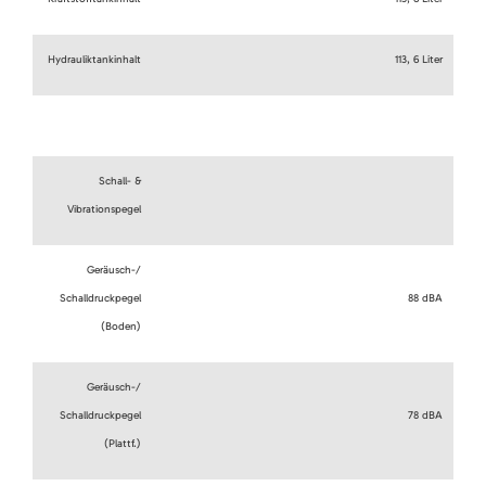
Hydrauliktankinhalt
113, 6 Liter
Schall- &
Vibrationspegel
Geräusch-/
Schalldruckpegel
88 dBA
(Boden)
Geräusch-/
Schalldruckpegel
78 dBA
(Plattf.)