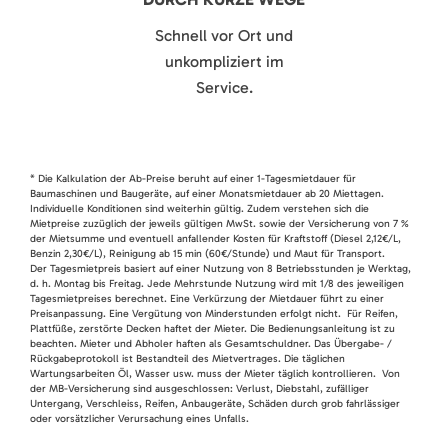
Schnell vor Ort und
unkompliziert im
Service.
* Die Kalkulation der Ab-Preise beruht auf einer 1-Tagesmietdauer für
Baumaschinen und Baugeräte, auf einer Monatsmietdauer ab 20 Miettagen.
Individuelle Konditionen sind weiterhin gültig. Zudem verstehen sich die
Mietpreise zuzüglich der jeweils gültigen MwSt. sowie der Versicherung von 7 %
der Mietsumme und eventuell anfallender Kosten für Kraftstoff (Diesel 2,12€/L,
Benzin 2,30€/L), Reinigung ab 15 min (60€/Stunde) und Maut für Transport.
Der Tagesmietpreis basiert auf einer Nutzung von 8 Betriebsstunden je Werktag,
d. h. Montag bis Freitag. Jede Mehrstunde Nutzung wird mit 1/8 des jeweiligen
Tagesmietpreises berechnet. Eine Verkürzung der Mietdauer führt zu einer
Preisanpassung. Eine Vergütung von Minderstunden erfolgt nicht. Für Reifen,
Plattfüße, zerstörte Decken haftet der Mieter. Die Bedienungsanleitung ist zu
beachten. Mieter und Abholer haften als Gesamtschuldner. Das Übergabe- /
Rückgabeprotokoll ist Bestandteil des Mietvertrages. Die täglichen
Wartungsarbeiten Öl, Wasser usw. muss der Mieter täglich kontrollieren. Von
der MB-Versicherung sind ausgeschlossen: Verlust, Diebstahl, zufälliger
Untergang, Verschleiss, Reifen, Anbaugeräte, Schäden durch grob fahrlässiger
oder vorsätzlicher Verursachung eines Unfalls.