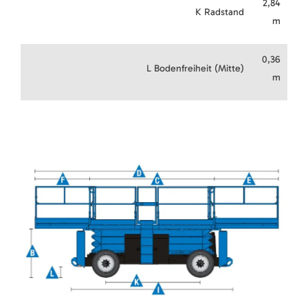
2,84
K Radstand
m
0,36
L Bodenfreiheit (Mitte)
m