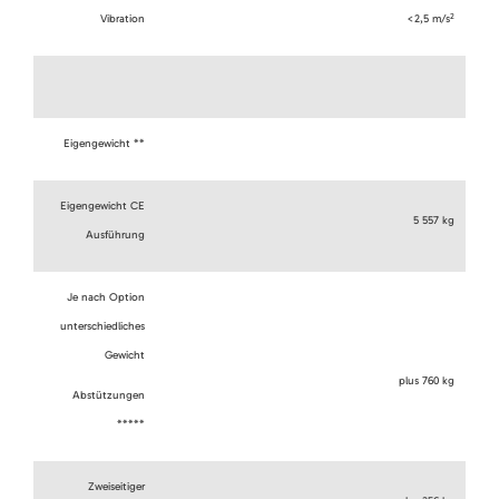
2
Vibration
<2,5 m/s
Eigengewicht **
Eigengewicht CE
5 557 kg
Ausführung
Je nach Option
unterschiedliches
Gewicht
plus 760 kg
Abstützungen
*****
Zweiseitiger