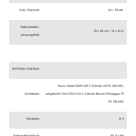
Hub-/Senkzeit
45 / 29 sek.
Geländereifen,
30 x 84 cm / 12 x 33 in
schaumgefüllt
ANTRIEB/ ENERGIE
Deutz Diesel D2011 L03i 3 Zylinder 49 PS (36 kW),
Antriebsart
luftgekühlt Ford DSG-423 4 Zylinder Benzin/Flüssiggas 75
PS (56 kW)
Notablass
12 V
Kraftstofftankinhalt
113, 6 Liter