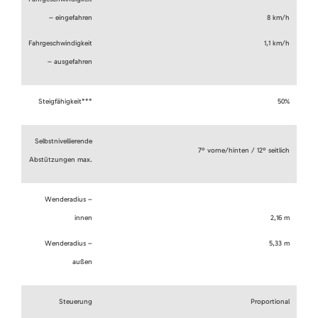
– eingefahren
8 km/h
Fahrgeschwindigkeit
1,1 km/h
– ausgefahren
Steigfähigkeit***
50%
Selbstnivellierende
7º vorne/hinten / 12º seitlich
Abstützungen max.
Wenderadius –
innen
2,16 m
Wenderadius –
5,33 m
außen
Steuerung
Proportional