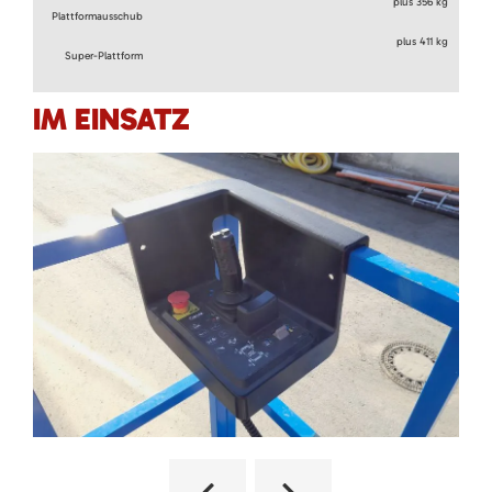
plus 356 kg
Plattformausschub
plus 411 kg
Super-Plattform
IM EINSATZ