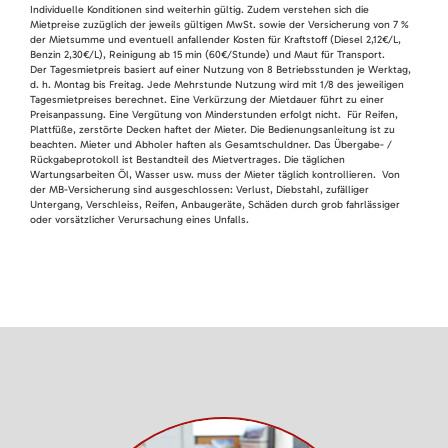
Individuelle Konditionen sind weiterhin gültig. Zudem verstehen sich die
Mietpreise zuzüglich der jeweils gültigen MwSt. sowie der Versicherung von 7 %
der Mietsumme und eventuell anfallender Kosten für Kraftstoff (Diesel 2,12€/L,
Benzin 2,30€/L), Reinigung ab 15 min (60€/Stunde) und Maut für Transport.
Der Tagesmietpreis basiert auf einer Nutzung von 8 Betriebsstunden je Werktag,
d. h. Montag bis Freitag. Jede Mehrstunde Nutzung wird mit 1/8 des jeweiligen
Tagesmietpreises berechnet. Eine Verkürzung der Mietdauer führt zu einer
Preisanpassung. Eine Vergütung von Minderstunden erfolgt nicht. Für Reifen,
Plattfüße, zerstörte Decken haftet der Mieter. Die Bedienungsanleitung ist zu
beachten. Mieter und Abholer haften als Gesamtschuldner. Das Übergabe- /
Rückgabeprotokoll ist Bestandteil des Mietvertrages. Die täglichen
Wartungsarbeiten Öl, Wasser usw. muss der Mieter täglich kontrollieren. Von
der MB-Versicherung sind ausgeschlossen: Verlust, Diebstahl, zufälliger
Untergang, Verschleiss, Reifen, Anbaugeräte, Schäden durch grob fahrlässiger
oder vorsätzlicher Verursachung eines Unfalls.