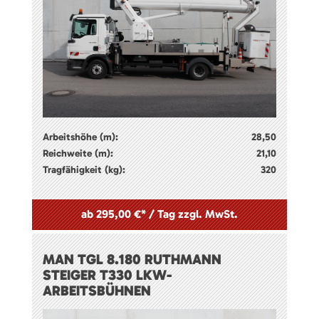
Arbeitshöhe (m):
28,50
Reichweite (m):
21,10
Tragfähigkeit (kg):
320
ab 295,00 €* / Tag zzgl. MwSt.
MAN TGL 8.180 RUTHMANN
STEIGER T330 LKW-
ARBEITSBÜHNEN