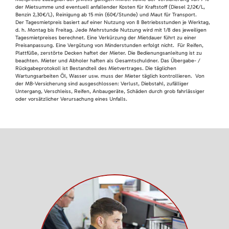
der Mietsumme und eventuell anfallender Kosten für Kraftstoff (Diesel 2,12€/L,
Benzin 2,30€/L), Reinigung ab 15 min (60€/Stunde) und Maut für Transport.
Der Tagesmietpreis basiert auf einer Nutzung von 8 Betriebsstunden je Werktag,
d. h. Montag bis Freitag. Jede Mehrstunde Nutzung wird mit 1/8 des jeweiligen
Tagesmietpreises berechnet. Eine Verkürzung der Mietdauer führt zu einer
Preisanpassung. Eine Vergütung von Minderstunden erfolgt nicht. Für Reifen,
Plattfüße, zerstörte Decken haftet der Mieter. Die Bedienungsanleitung ist zu
beachten. Mieter und Abholer haften als Gesamtschuldner. Das Übergabe- /
Rückgabeprotokoll ist Bestandteil des Mietvertrages. Die täglichen
Wartungsarbeiten Öl, Wasser usw. muss der Mieter täglich kontrollieren. Von
der MB-Versicherung sind ausgeschlossen: Verlust, Diebstahl, zufälliger
Untergang, Verschleiss, Reifen, Anbaugeräte, Schäden durch grob fahrlässiger
oder vorsätzlicher Verursachung eines Unfalls.