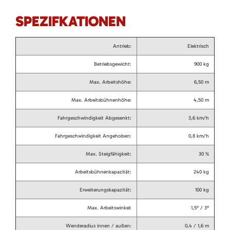
SPEZIFKATIONEN
Antrieb:
Elektrisch
Betriebsgewicht:
900 kg
Max. Arbeitshöhe:
6,50 m
Max. Arbeitsbühnenhöhe:
4,50 m
Fahrgeschwindigkeit Abgesenkt:
3,6 km/h
Fahrgeschwindigkeit Angehoben:
0,8 km/h
Max. Steigfähigkeit:
30 %
Arbeitsbühnenkapazität:
240 kg
Erweiterungskapazität:
100 kg
Max. Arbeitswinkel:
1,5° / 3°
Wenderadius innen / außen:
0,4 / 1,6 m