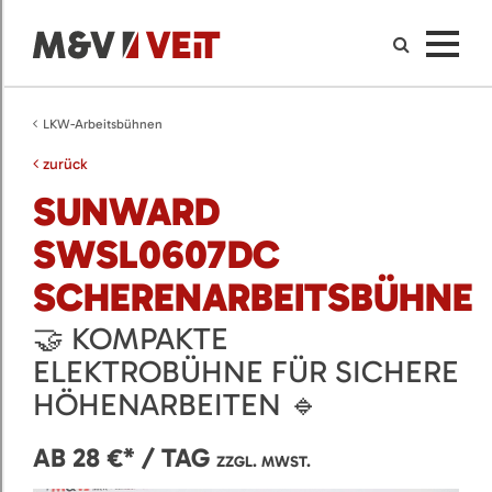
LKW-Arbeitsbühnen
zurück
SUNWARD
SWSL0607DC
SCHERENARBEITSBÜHNE
🤝 KOMPAKTE
ELEKTROBÜHNE FÜR SICHERE
HÖHENARBEITEN 🔹
AB 28 €* / TAG
ZZGL. MWST.