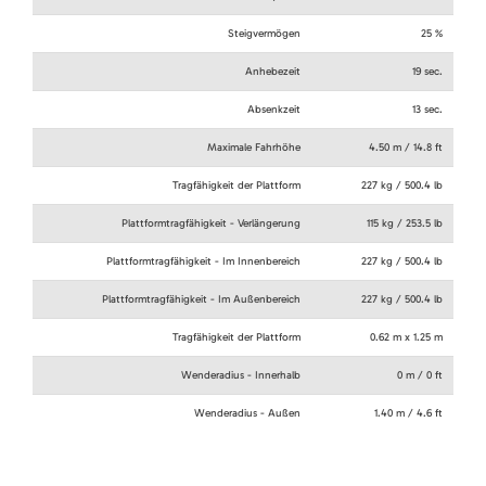
Steigvermögen
25 %
Anhebezeit
19 sec.
Absenkzeit
13 sec.
Maximale Fahrhöhe
4.50 m / 14.8 ft
Tragfähigkeit der Plattform
227 kg / 500.4 lb
Plattformtragfähigkeit - Verlängerung
115 kg / 253.5 lb
Plattformtragfähigkeit - Im Innenbereich
227 kg / 500.4 lb
Plattformtragfähigkeit - Im Außenbereich
227 kg / 500.4 lb
Tragfähigkeit der Plattform
0.62 m x 1.25 m
Wenderadius - Innerhalb
0 m / 0 ft
Wenderadius - Außen
1.40 m / 4.6 ft