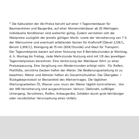
* Die Kalkulation der Ab-Preise beruht auf einer 1-Tagesmietdauer für
Baumaschinen und Baugeräte, auf einer Monatsmietdauer ab 20 Miettagen.
Individuelle Konditionen sind weiterhin gültig. Zudem verstehen sich die
Mietpreise zuzüglich der jeweils gültigen MwSt. sowie der Versicherung von 7 %
der Mietsumme und eventuell anfallender Kosten für Kraftstoff (Diesel 2,12€/L,
Benzin 2,30€/L), Reinigung ab 15 min (60€/Stunde) und Maut für Transport.
Der Tagesmietpreis basiert auf einer Nutzung von 8 Betriebsstunden je Werktag,
d. h. Montag bis Freitag. Jede Mehrstunde Nutzung wird mit 1/8 des jeweiligen
Tagesmietpreises berechnet. Eine Verkürzung der Mietdauer führt zu einer
Preisanpassung. Eine Vergütung von Minderstunden erfolgt nicht. Für Reifen,
Plattfüße, zerstörte Decken haftet der Mieter. Die Bedienungsanleitung ist zu
beachten. Mieter und Abholer haften als Gesamtschuldner. Das Übergabe- /
Rückgabeprotokoll ist Bestandteil des Mietvertrages. Die täglichen
Wartungsarbeiten Öl, Wasser usw. muss der Mieter täglich kontrollieren. Von
der MB-Versicherung sind ausgeschlossen: Verlust, Diebstahl, zufälliger
Untergang, Verschleiss, Reifen, Anbaugeräte, Schäden durch grob fahrlässiger
oder vorsätzlicher Verursachung eines Unfalls.