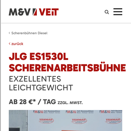
Scherenbühnen Diesel
zurück
JLG ES1530L
SCHERENARBEITSBÜHNE
EXZELLENTES
LEICHTGEWICHT
AB 28 €* / TAG
ZZGL. MWST.