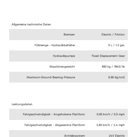
Allgemeine technische Daten
Bremsen
Electric / Friction
Füllmenge - Hydraulikbehälter
5 L / 1.3 gal.
Hydraulikpumpe
Fixed Displacement Gear
Maschinengewicht
880 kg / 1940.1 lb
Maximum-Ground-Bearing-Pressure
8.86 Kg/cm2
Leistungsdaten
Fahrgeschwindigkeit - Angehobene Plattform
0.80 km/h / 0.5 mph
Fahrgeschwindigkeit - Abgesenkte Plattform
3.80 km/h / 2.4 mph
Antriebssystem
24V Electric