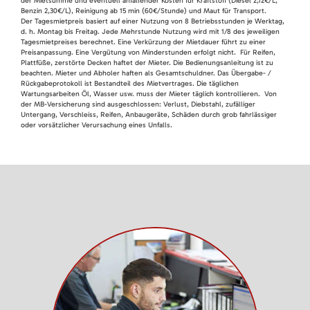
der Mietsumme und eventuell anfallender Kosten für Kraftstoff (Diesel 2,12€/L,
Benzin 2,30€/L), Reinigung ab 15 min (60€/Stunde) und Maut für Transport.
Der Tagesmietpreis basiert auf einer Nutzung von 8 Betriebsstunden je Werktag,
d. h. Montag bis Freitag. Jede Mehrstunde Nutzung wird mit 1/8 des jeweiligen
Tagesmietpreises berechnet. Eine Verkürzung der Mietdauer führt zu einer
Preisanpassung. Eine Vergütung von Minderstunden erfolgt nicht. Für Reifen,
Plattfüße, zerstörte Decken haftet der Mieter. Die Bedienungsanleitung ist zu
beachten. Mieter und Abholer haften als Gesamtschuldner. Das Übergabe- /
Rückgabeprotokoll ist Bestandteil des Mietvertrages. Die täglichen
Wartungsarbeiten Öl, Wasser usw. muss der Mieter täglich kontrollieren. Von
der MB-Versicherung sind ausgeschlossen: Verlust, Diebstahl, zufälliger
Untergang, Verschleiss, Reifen, Anbaugeräte, Schäden durch grob fahrlässiger
oder vorsätzlicher Verursachung eines Unfalls.