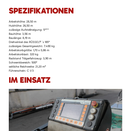
SPEZIFIKATIONEN
Arbeits­höhe: 28,50 m
Hub­höhe: 26,50 m
zulässige Aufstell­neigung: 5°**
Bauhöhe: 3,56 m
Baulänge: 8,19 m
Dreh­winkel des RÜSSEL®´s 185°
zulässiges Gesamt­gewicht: 7.490 kg
Arbeits­korb­größe: 1,70 x 0,86 m
Arbeits­korb­last: 320 kg
Rad­stand Träger­fahr­zeug: 3,90 m
Schwenk­bereich: 500°
seitliche Reich­weite: 21,20 m*
Führer­schein: C 1/3
IM EINSATZ