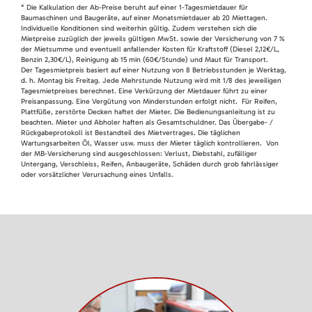
* Die Kalkulation der Ab-Preise beruht auf einer 1-Tagesmietdauer für
Baumaschinen und Baugeräte, auf einer Monatsmietdauer ab 20 Miettagen.
Individuelle Konditionen sind weiterhin gültig. Zudem verstehen sich die
Mietpreise zuzüglich der jeweils gültigen MwSt. sowie der Versicherung von 7 %
der Mietsumme und eventuell anfallender Kosten für Kraftstoff (Diesel 2,12€/L,
Benzin 2,30€/L), Reinigung ab 15 min (60€/Stunde) und Maut für Transport.
Der Tagesmietpreis basiert auf einer Nutzung von 8 Betriebsstunden je Werktag,
d. h. Montag bis Freitag. Jede Mehrstunde Nutzung wird mit 1/8 des jeweiligen
Tagesmietpreises berechnet. Eine Verkürzung der Mietdauer führt zu einer
Preisanpassung. Eine Vergütung von Minderstunden erfolgt nicht. Für Reifen,
Plattfüße, zerstörte Decken haftet der Mieter. Die Bedienungsanleitung ist zu
beachten. Mieter und Abholer haften als Gesamtschuldner. Das Übergabe- /
Rückgabeprotokoll ist Bestandteil des Mietvertrages. Die täglichen
Wartungsarbeiten Öl, Wasser usw. muss der Mieter täglich kontrollieren. Von
der MB-Versicherung sind ausgeschlossen: Verlust, Diebstahl, zufälliger
Untergang, Verschleiss, Reifen, Anbaugeräte, Schäden durch grob fahrlässiger
oder vorsätzlicher Verursachung eines Unfalls.