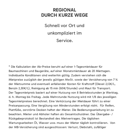
REGIONAL
DURCH KURZE WEGE
Schnell vor Ort und
unkompliziert im
Service.
* Die Kalkulation der Ab-Preise beruht auf einer 1-Tagesmietdauer für
Baumaschinen und Baugeräte, auf einer Monatsmietdauer ab 20 Miettagen.
Individuelle Konditionen sind weiterhin gültig. Zudem verstehen sich die
Mietpreise zuzüglich der jeweils gültigen MwSt. sowie der Versicherung von 7 %
der Mietsumme und eventuell anfallender Kosten für Kraftstoff (Diesel 2,12€/L,
Benzin 2,30€/L), Reinigung ab 15 min (60€/Stunde) und Maut für Transport.
Der Tagesmietpreis basiert auf einer Nutzung von 8 Betriebsstunden je Werktag,
d. h. Montag bis Freitag. Jede Mehrstunde Nutzung wird mit 1/8 des jeweiligen
Tagesmietpreises berechnet. Eine Verkürzung der Mietdauer führt zu einer
Preisanpassung. Eine Vergütung von Minderstunden erfolgt nicht. Für Reifen,
Plattfüße, zerstörte Decken haftet der Mieter. Die Bedienungsanleitung ist zu
beachten. Mieter und Abholer haften als Gesamtschuldner. Das Übergabe- /
Rückgabeprotokoll ist Bestandteil des Mietvertrages. Die täglichen
Wartungsarbeiten Öl, Wasser usw. muss der Mieter täglich kontrollieren. Von
der MB-Versicherung sind ausgeschlossen: Verlust, Diebstahl, zufälliger