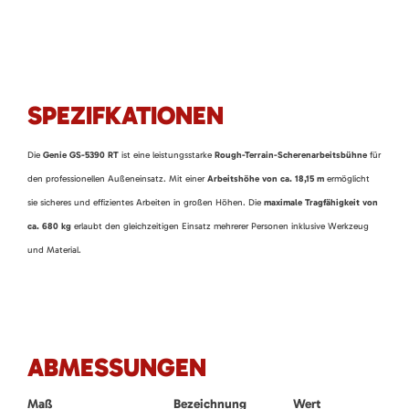
SPEZIFKATIONEN
Die
Genie GS-5390 RT
ist eine leistungsstarke
Rough-Terrain-Scherenarbeitsbühne
für
den professionellen Außeneinsatz. Mit einer
Arbeitshöhe von ca. 18,15 m
ermöglicht
sie sicheres und effizientes Arbeiten in großen Höhen. Die
maximale Tragfähigkeit von
ca. 680 kg
erlaubt den gleichzeitigen Einsatz mehrerer Personen inklusive Werkzeug
und Material.
ABMESSUNGEN
Maß
Bezeichnung
Wert