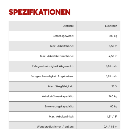
SPEZIFKATIONEN
Antrieb:
Elektrisch
Betriebsgewicht:
900 kg
Max. Arbeitshöhe:
6,50 m
Max. Arbeitsbühnenhöhe:
4,50 m
Fahrgeschwindigkeit Abgesenkt:
3,6 km/h
Fahrgeschwindigkeit Angehoben:
0,8 km/h
Max. Steigfähigkeit:
30 %
Arbeitsbühnenkapazität:
240 kg
Erweiterungskapazität:
100 kg
Max. Arbeitswinkel:
1,5° / 3°
Wenderadius innen / außen:
0,4 / 1,6 m