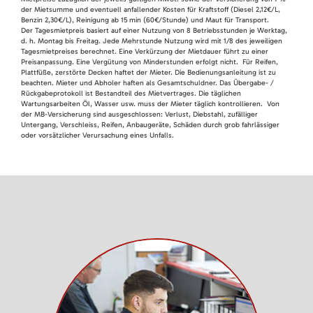
der Mietsumme und eventuell anfallender Kosten für Kraftstoff (Diesel 2,12€/L,
Benzin 2,30€/L), Reinigung ab 15 min (60€/Stunde) und Maut für Transport.
Der Tagesmietpreis basiert auf einer Nutzung von 8 Betriebsstunden je Werktag,
d. h. Montag bis Freitag. Jede Mehrstunde Nutzung wird mit 1/8 des jeweiligen
Tagesmietpreises berechnet. Eine Verkürzung der Mietdauer führt zu einer
Preisanpassung. Eine Vergütung von Minderstunden erfolgt nicht. Für Reifen,
Plattfüße, zerstörte Decken haftet der Mieter. Die Bedienungsanleitung ist zu
beachten. Mieter und Abholer haften als Gesamtschuldner. Das Übergabe- /
Rückgabeprotokoll ist Bestandteil des Mietvertrages. Die täglichen
Wartungsarbeiten Öl, Wasser usw. muss der Mieter täglich kontrollieren. Von
der MB-Versicherung sind ausgeschlossen: Verlust, Diebstahl, zufälliger
Untergang, Verschleiss, Reifen, Anbaugeräte, Schäden durch grob fahrlässiger
oder vorsätzlicher Verursachung eines Unfalls.