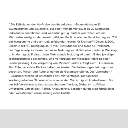
* Die Kalkulation der Ab-Preise beruht auf einer 1-Tagesmietdauer für
Baumaschinen und Baugeräte, auf einer Monatsmietdauer ab 20 Miettagen.
Individuelle Konditionen sind weiterhin gültig. Zudem verstehen sich die
Mietpreise zuzüglich der jeweils gültigen MwSt. sowie der Versicherung von 7 %
der Mietsumme und eventuell anfallender Kosten für Kraftstoff (Diesel 2,12€/L,
Benzin 2,30€/L), Reinigung ab 15 min (60€/Stunde) und Maut für Transport.
Der Tagesmietpreis basiert auf einer Nutzung von 8 Betriebsstunden je Werktag,
d. h. Montag bis Freitag. Jede Mehrstunde Nutzung wird mit 1/8 des jeweiligen
Tagesmietpreises berechnet. Eine Verkürzung der Mietdauer führt zu einer
Preisanpassung. Eine Vergütung von Minderstunden erfolgt nicht. Für Reifen,
Plattfüße, zerstörte Decken haftet der Mieter. Die Bedienungsanleitung ist zu
beachten. Mieter und Abholer haften als Gesamtschuldner. Das Übergabe- /
Rückgabeprotokoll ist Bestandteil des Mietvertrages. Die täglichen
Wartungsarbeiten Öl, Wasser usw. muss der Mieter täglich kontrollieren. Von
der MB-Versicherung sind ausgeschlossen: Verlust, Diebstahl, zufälliger
Untergang, Verschleiss, Reifen, Anbaugeräte, Schäden durch grob fahrlässiger
oder vorsätzlicher Verursachung eines Unfalls.