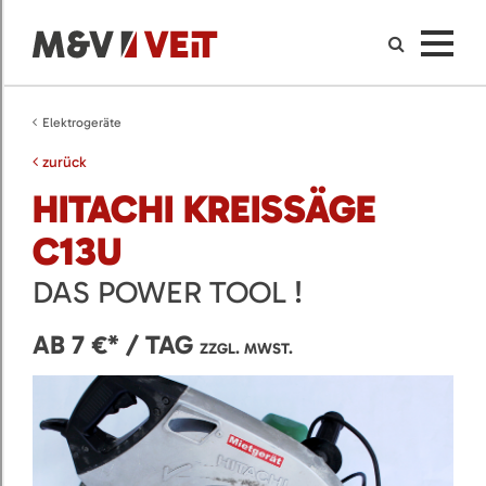
Elektrogeräte
zurück
HITACHI KREISSÄGE
C13U
DAS POWER TOOL !
AB 7 €* / TAG
ZZGL. MWST.