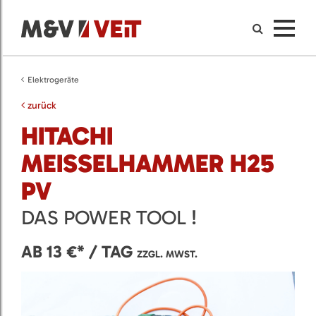
Elektrogeräte
zurück
HITACHI
MEISSELHAMMER H25 P
V
DAS POWER TOOL !
AB 13 €* / TAG
ZZGL. MWST.