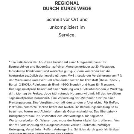
REGIONAL
DURCH KURZE WEGE
Schnell vor Ort und
unkompliziert im
Service.
* Die Kalkulation der Ab-Preise beruht auf einer 1-Tagesmietdauer für
Baumaschinen und Baugeräte, auf einer Monatsmietdauer ab 20 Miettagen.
Individuelle Konditionen sind weiterhin gültig. Zudem verstehen sich die
Mietpreise zuzüglich der jeweils gültigen MwSt. sowie der Versicherung von 7 %
der Mietsumme und eventuell anfallender Kosten für Kraftstoff (Diesel 2,12€/L,
Benzin 2,30€/L), Reinigung ab 15 min (60€/Stunde) und Maut für Transport.
Der Tagesmietpreis basiert auf einer Nutzung von 8 Betriebsstunden je Werktag,
d. h. Montag bis Freitag. Jede Mehrstunde Nutzung wird mit 1/8 des jeweiligen
Tagesmietpreises berechnet. Eine Verkürzung der Mietdauer führt zu einer
Preisanpassung. Eine Vergütung von Minderstunden erfolgt nicht. Für Reifen,
Plattfüße, zerstörte Decken haftet der Mieter. Die Bedienungsanleitung ist zu
beachten. Mieter und Abholer haften als Gesamtschuldner. Das Übergabe- /
Rückgabeprotokoll ist Bestandteil des Mietvertrages. Die täglichen
Wartungsarbeiten Öl, Wasser usw. muss der Mieter täglich kontrollieren. Von
der MB-Versicherung sind ausgeschlossen: Verlust, Diebstahl, zufälliger
Untergang, Verschleiss, Reifen, Anbaugeräte, Schäden durch grob fahrlässiger
oder vorsätzlicher Verursachung eines Unfalls.