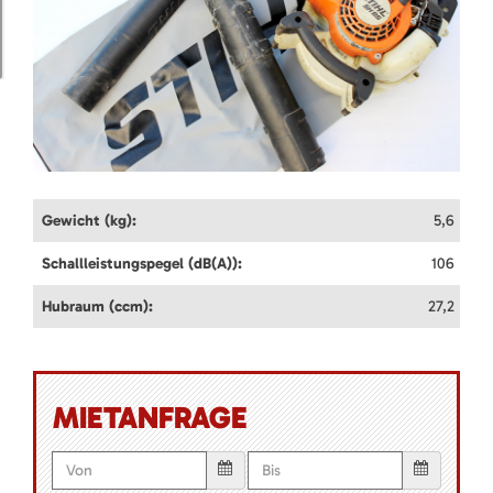
Gewicht (kg):
5,6
Schallleistungspegel (dB(A)):
106
Hubraum (ccm):
27,2
MIETANFRAGE