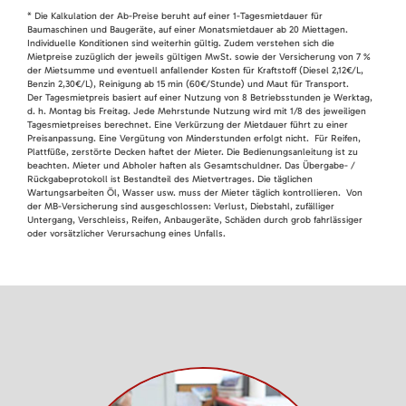
* Die Kalkulation der Ab-Preise beruht auf einer 1-Tagesmietdauer für
Baumaschinen und Baugeräte, auf einer Monatsmietdauer ab 20 Miettagen.
Individuelle Konditionen sind weiterhin gültig. Zudem verstehen sich die
Mietpreise zuzüglich der jeweils gültigen MwSt. sowie der Versicherung von 7 %
der Mietsumme und eventuell anfallender Kosten für Kraftstoff (Diesel 2,12€/L,
Benzin 2,30€/L), Reinigung ab 15 min (60€/Stunde) und Maut für Transport.
Der Tagesmietpreis basiert auf einer Nutzung von 8 Betriebsstunden je Werktag,
d. h. Montag bis Freitag. Jede Mehrstunde Nutzung wird mit 1/8 des jeweiligen
Tagesmietpreises berechnet. Eine Verkürzung der Mietdauer führt zu einer
Preisanpassung. Eine Vergütung von Minderstunden erfolgt nicht. Für Reifen,
Plattfüße, zerstörte Decken haftet der Mieter. Die Bedienungsanleitung ist zu
beachten. Mieter und Abholer haften als Gesamtschuldner. Das Übergabe- /
Rückgabeprotokoll ist Bestandteil des Mietvertrages. Die täglichen
Wartungsarbeiten Öl, Wasser usw. muss der Mieter täglich kontrollieren. Von
der MB-Versicherung sind ausgeschlossen: Verlust, Diebstahl, zufälliger
Untergang, Verschleiss, Reifen, Anbaugeräte, Schäden durch grob fahrlässiger
oder vorsätzlicher Verursachung eines Unfalls.