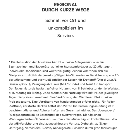
REGIONAL
DURCH KURZE WEGE
Schnell vor Ort und
unkompliziert im
Service.
* Die Kalkulation der Ab-Preise beruht auf einer 1-Tagesmietdauer für
Baumaschinen und Baugeräte, auf einer Monatsmietdauer ab 20 Miettagen.
Individuelle Konditionen sind weiterhin gültig. Zudem verstehen sich die
Mietpreise zuzüglich der jeweils gültigen MwSt. sowie der Versicherung von 7 %
der Mietsumme und eventuell anfallender Kosten für Kraftstoff (Diesel 2,12€/L,
Benzin 2,30€/L), Reinigung ab 15 min (60€/Stunde) und Maut für Transport.
Der Tagesmietpreis basiert auf einer Nutzung von 8 Betriebsstunden je Werktag,
d. h. Montag bis Freitag. Jede Mehrstunde Nutzung wird mit 1/8 des jeweiligen
Tagesmietpreises berechnet. Eine Verkürzung der Mietdauer führt zu einer
Preisanpassung. Eine Vergütung von Minderstunden erfolgt nicht. Für Reifen,
Plattfüße, zerstörte Decken haftet der Mieter. Die Bedienungsanleitung ist zu
beachten. Mieter und Abholer haften als Gesamtschuldner. Das Übergabe- /
Rückgabeprotokoll ist Bestandteil des Mietvertrages. Die täglichen
Wartungsarbeiten Öl, Wasser usw. muss der Mieter täglich kontrollieren. Von
der MB-Versicherung sind ausgeschlossen: Verlust, Diebstahl, zufälliger
Untergang, Verschleiss, Reifen, Anbaugeräte, Schäden durch grob fahrlässiger