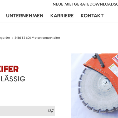
NEUE MIETGERÄTE
DOWNLOADS
UNTERNEHMEN
KARRIERE
KONTAKT
ogeräte
Stihl TS 800 Motortrennschleifer
IFER
LÄSSIG
12,7