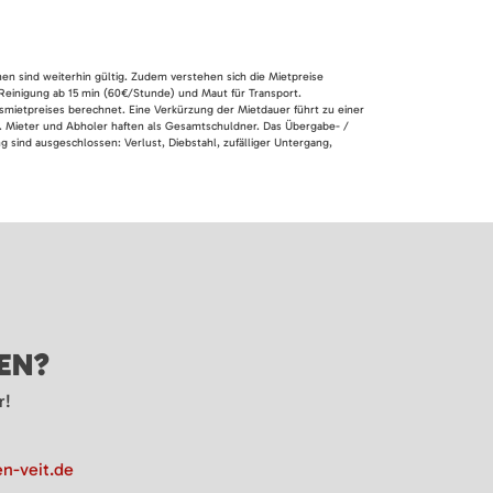
nen sind weiterhin gültig. Zudem verstehen sich die Mietpreise
 Reinigung ab 15 min (60€/Stunde) und Maut für Transport.
smietpreises berechnet. Eine Verkürzung der Mietdauer führt zu einer
en. Mieter und Abholer haften als Gesamtschuldner. Das Übergabe- /
 sind ausgeschlossen: Verlust, Diebstahl, zufälliger Untergang,
GEN?
r!
n-veit.de