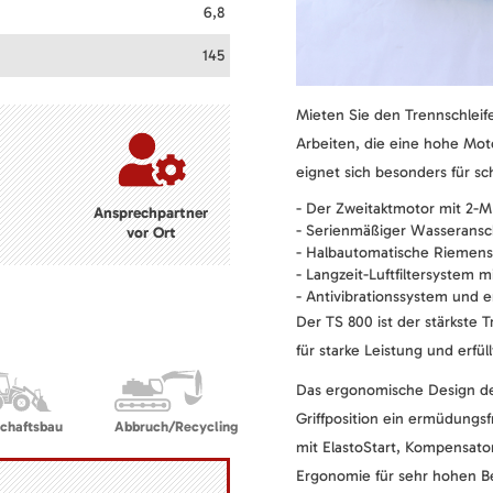
6,8
145
Mieten Sie den Trennschleif
Arbeiten, die eine hohe Moto
eignet sich besonders für s
- Der Zweitaktmotor mit 2-MI
Ansprechpartner
- Serienmäßiger Wasseransc
vor Ort
- Halbautomatische Riemen
- Langzeit-Luftfiltersystem 
- Antivibrationssystem und 
Der TS 800 ist der stärkste 
für starke Leistung und erfül
Das ergonomische Design de
Griffposition ein ermüdungs
chaftsbau
Abbruch/Recycling
mit ElastoStart, Kompensato
Ergonomie für sehr hohen B