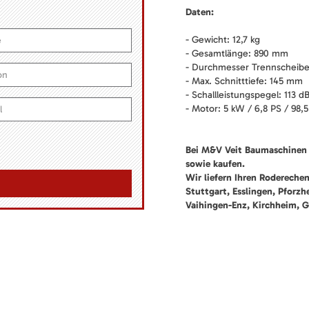
Daten:
- Gewicht: 12,7 kg
- Gesamtlänge: 890 mm
- Durchmesser Trennscheib
- Max. Schnitttiefe: 145 mm
- Schallleistungspegel: 113 d
- Motor: 5 kW / 6,8 PS / 98,
Bei M&V Veit Baumaschinen 
sowie kaufen.
Wir liefern Ihren Rodereche
Stuttgart, Esslingen, Pforz
Vaihingen-Enz, Kirchheim, G