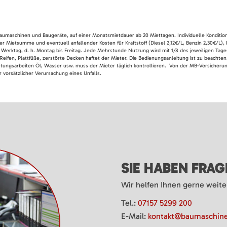
 Baumaschinen und Baugeräte, auf einer Monatsmietdauer ab 20 Miettagen. Individuelle Konditio
er Mietsumme und eventuell anfallender Kosten für Kraftstoff (Diesel 2,12€/L, Benzin 2,30€/L),
 Werktag, d. h. Montag bis Freitag. Jede Mehrstunde Nutzung wird mit 1/8 des jeweiligen Tage
Reifen, Plattfüße, zerstörte Decken haftet der Mieter. Die Bedienungsanleitung ist zu beacht
rtungsarbeiten Öl, Wasser usw. muss der Mieter täglich kontrollieren. Von der MB-Versicherung
 vorsätzlicher Verursachung eines Unfalls.
SIE HABEN FRA
Wir helfen Ihnen gerne weite
Tel.:
07157 5299 200
E-Mail:
kontakt@baumaschine