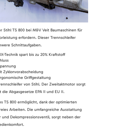
er Stihl TS 800 bei M&V Veit Baumaschinen für
rleistung erfordern. Dieser Trennschleifer
chwere Schnittaufgaben.
X-Technik spart bis zu 20% Kraftstoff
hluss
spannung
mit Zyklonvorabscheidung
ergonomische Griffgestaltung
Trennschleifer von Stihl. Der Zweitaktmotor sorgt
lt die Abgasgesetze EPA II und EU II.
s TS 800 ermöglicht, dank der optimierten
freies Arbeiten. Die umfangreiche Ausstattung
r und Dekompressionsventil, sorgt neben der
edienkomfort.