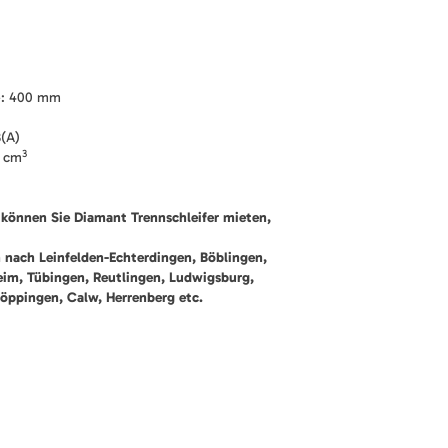
e: 400 mm
B(A)
3
5 cm
können Sie Diamant Trennschleifer mieten,
n nach Leinfelden-Echterdingen, Böblingen,
heim, Tübingen, Reutlingen, Ludwigsburg,
öppingen, Calw, Herrenberg etc.