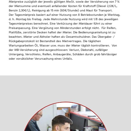
Mietpreise zuzüglich der jeweils gültigen MwSt. sowie der Versicherung von 7 %
der Mietsumme und eventuell anfallender Kosten für Kraftstoff (Diesel 2,12€/L,
Benzin 2,30€/L), Reinigung ab 15 min (60€/Stunde) und Maut für Transport.
Der Tagesmietpreis basiert auf einer Nutzung von 8 Betriebsstunden je Werktag,
d. h. Montag bis Freitag. Jede Mehrstunde Nutzung wird mit 1/8 des jeweiligen
Tagesmietpreises berechnet. Eine Verkürzung der Mietdauer führt zu einer
Preisanpassung. Eine Vergütung von Minderstunden erfolgt nicht. Für Reifen,
Plattfüße, zerstörte Decken haftet der Mieter. Die Bedienungsanleitung ist zu
beachten. Mieter und Abholer haften als Gesamtschuldner. Das Übergabe- /
Rückgabeprotokoll ist Bestandteil des Mietvertrages. Die täglichen
Wartungsarbeiten Öl, Wasser usw. muss der Mieter täglich kontrollieren. Von
der MB-Versicherung sind ausgeschlossen: Verlust, Diebstahl, zufälliger
Untergang, Verschleiss, Reifen, Anbaugeräte, Schäden durch grob fahrlässiger
oder vorsätzlicher Verursachung eines Unfalls.