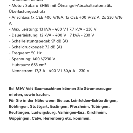
- Motor: Subaru EH65 mit Ölmangel-Abschaltautomatik,
Überlastungsschutz
- Anschluss 1x CEE 400 V/16A, 1x CEE 400 V/32 A, 2x 230 V/16
A
- Max. Leistung: 13 kVA - 400 V I 7,7 kVA - 230 V
- Dauerleistung: 12 kVA - 400 V I 7 kVA - 230 V
- Schallleistungspegel: 97 dB (A)
- Schalldruckpegel: 72 dB (A)
- Frequenz: 50 Hz
- Spannung: 400 V/230 V
- Hubraum: 653 cm³
- Nennstrom: 17,3 A - 400 V I 30,4 A - 230 V
Bei M&V Veit Baumaschinen können Sie Stromerzeuger
mieten, sowie kaufen.
Für Sie in der Nähe wenn Sie aus Leinfelden-Echterdingen,
Böblingen, Stuttgart, Esslingen, Pforzheim, Tübingen,
Reutlingen, Ludwigsburg, Vaihingen-Enz, Kirchheim,
Göppingen, Calw, Herrenberg etc. kommen.