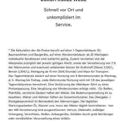
Schnell vor Ort und
unkompliziert im
Service.
* Die Kalkulation der Ab-Preise beruht auf einer 1-Tagesmietdauer für
Baumaschinen und Baugeräte, auf einer Monatsmietdauer ab 20 Miettagen.
Individuelle Konditionen sind weiterhin gültig. Zudem verstehen sich die
Mietpreise zuzüglich der jeweils gültigen MwSt. sowie der Versicherung von 7 %
der Mietsumme und eventuell anfallender Kosten für Kraftstoff (Diesel 2,12€/L,
Benzin 2,30€/L), Reinigung ab 15 min (60€/Stunde) und Maut für Transport.
Der Tagesmietpreis basiert auf einer Nutzung von 8 Betriebsstunden je Werktag,
d. h. Montag bis Freitag. Jede Mehrstunde Nutzung wird mit 1/8 des jeweiligen
Tagesmietpreises berechnet. Eine Verkürzung der Mietdauer führt zu einer
Preisanpassung. Eine Vergütung von Minderstunden erfolgt nicht. Für Reifen,
Plattfüße, zerstörte Decken haftet der Mieter. Die Bedienungsanleitung ist zu
beachten. Mieter und Abholer haften als Gesamtschuldner. Das Übergabe- /
Rückgabeprotokoll ist Bestandteil des Mietvertrages. Die täglichen
Wartungsarbeiten Öl, Wasser usw. muss der Mieter täglich kontrollieren. Von
der MB-Versicherung sind ausgeschlossen: Verlust, Diebstahl, zufälliger
Untergang, Verschleiss, Reifen, Anbaugeräte, Schäden durch grob fahrlässiger
oder vorsätzlicher Verursachung eines Unfalls.