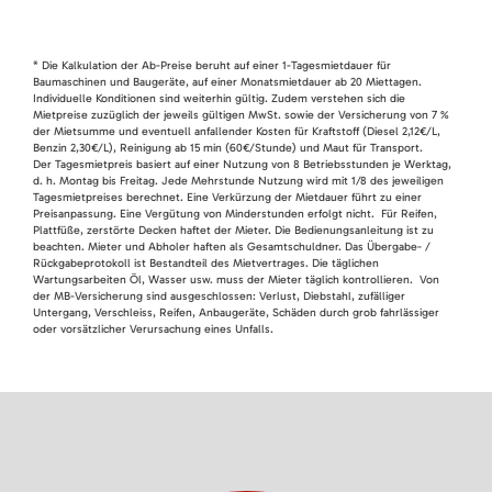
* Die Kalkulation der Ab-Preise beruht auf einer 1-Tagesmietdauer für
Baumaschinen und Baugeräte, auf einer Monatsmietdauer ab 20 Miettagen.
Individuelle Konditionen sind weiterhin gültig. Zudem verstehen sich die
Mietpreise zuzüglich der jeweils gültigen MwSt. sowie der Versicherung von 7 %
der Mietsumme und eventuell anfallender Kosten für Kraftstoff (Diesel 2,12€/L,
Benzin 2,30€/L), Reinigung ab 15 min (60€/Stunde) und Maut für Transport.
Der Tagesmietpreis basiert auf einer Nutzung von 8 Betriebsstunden je Werktag,
d. h. Montag bis Freitag. Jede Mehrstunde Nutzung wird mit 1/8 des jeweiligen
Tagesmietpreises berechnet. Eine Verkürzung der Mietdauer führt zu einer
Preisanpassung. Eine Vergütung von Minderstunden erfolgt nicht. Für Reifen,
Plattfüße, zerstörte Decken haftet der Mieter. Die Bedienungsanleitung ist zu
beachten. Mieter und Abholer haften als Gesamtschuldner. Das Übergabe- /
Rückgabeprotokoll ist Bestandteil des Mietvertrages. Die täglichen
Wartungsarbeiten Öl, Wasser usw. muss der Mieter täglich kontrollieren. Von
der MB-Versicherung sind ausgeschlossen: Verlust, Diebstahl, zufälliger
Untergang, Verschleiss, Reifen, Anbaugeräte, Schäden durch grob fahrlässiger
oder vorsätzlicher Verursachung eines Unfalls.