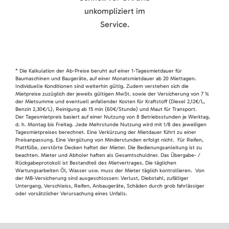
unkompliziert im
Service.
* Die Kalkulation der Ab-Preise beruht auf einer 1-Tagesmietdauer für
Baumaschinen und Baugeräte, auf einer Monatsmietdauer ab 20 Miettagen.
Individuelle Konditionen sind weiterhin gültig. Zudem verstehen sich die
Mietpreise zuzüglich der jeweils gültigen MwSt. sowie der Versicherung von 7 %
der Mietsumme und eventuell anfallender Kosten für Kraftstoff (Diesel 2,12€/L,
Benzin 2,30€/L), Reinigung ab 15 min (60€/Stunde) und Maut für Transport.
Der Tagesmietpreis basiert auf einer Nutzung von 8 Betriebsstunden je Werktag,
d. h. Montag bis Freitag. Jede Mehrstunde Nutzung wird mit 1/8 des jeweiligen
Tagesmietpreises berechnet. Eine Verkürzung der Mietdauer führt zu einer
Preisanpassung. Eine Vergütung von Minderstunden erfolgt nicht. Für Reifen,
Plattfüße, zerstörte Decken haftet der Mieter. Die Bedienungsanleitung ist zu
beachten. Mieter und Abholer haften als Gesamtschuldner. Das Übergabe- /
Rückgabeprotokoll ist Bestandteil des Mietvertrages. Die täglichen
Wartungsarbeiten Öl, Wasser usw. muss der Mieter täglich kontrollieren. Von
der MB-Versicherung sind ausgeschlossen: Verlust, Diebstahl, zufälliger
Untergang, Verschleiss, Reifen, Anbaugeräte, Schäden durch grob fahrlässiger
oder vorsätzlicher Verursachung eines Unfalls.