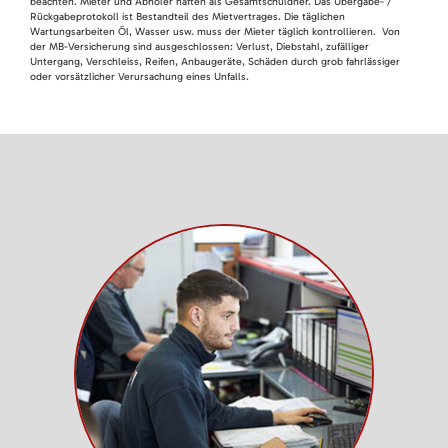
beachten. Mieter und Abholer haften als Gesamtschuldner. Das Übergabe- /
Rückgabeprotokoll ist Bestandteil des Mietvertrages. Die täglichen
Wartungsarbeiten Öl, Wasser usw. muss der Mieter täglich kontrollieren. Von
der MB-Versicherung sind ausgeschlossen: Verlust, Diebstahl, zufälliger
Untergang, Verschleiss, Reifen, Anbaugeräte, Schäden durch grob fahrlässiger
oder vorsätzlicher Verursachung eines Unfalls.