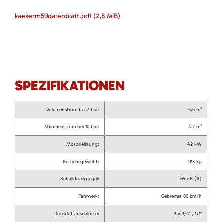
kaeserm59datenblatt.pdf
(2,8 MiB)
SPEZIFIKATIONEN
Volumenstrom bei 7 bar:
5,5 m³
Volumenstrom bei 10 bar:
4,7 m³
Motorleistung:
42 kW
Betriebsgewicht:
913 kg
Schalldruckpegel:
69 dB (A)
Fahrwerk:
Gebremst 80 km/h
Druckluftanschlüsse:
2 x 3/4" , 1x1"