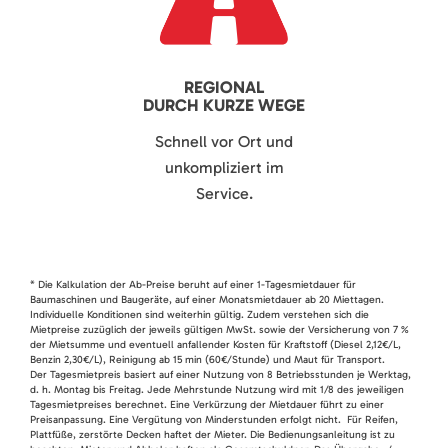
REGIONAL
DURCH KURZE WEGE
Schnell vor Ort und
unkompliziert im
Service.
* Die Kalkulation der Ab-Preise beruht auf einer 1-Tagesmietdauer für
Baumaschinen und Baugeräte, auf einer Monatsmietdauer ab 20 Miettagen.
Individuelle Konditionen sind weiterhin gültig. Zudem verstehen sich die
Mietpreise zuzüglich der jeweils gültigen MwSt. sowie der Versicherung von 7 %
der Mietsumme und eventuell anfallender Kosten für Kraftstoff (Diesel 2,12€/L,
Benzin 2,30€/L), Reinigung ab 15 min (60€/Stunde) und Maut für Transport.
Der Tagesmietpreis basiert auf einer Nutzung von 8 Betriebsstunden je Werktag,
d. h. Montag bis Freitag. Jede Mehrstunde Nutzung wird mit 1/8 des jeweiligen
Tagesmietpreises berechnet. Eine Verkürzung der Mietdauer führt zu einer
Preisanpassung. Eine Vergütung von Minderstunden erfolgt nicht. Für Reifen,
Plattfüße, zerstörte Decken haftet der Mieter. Die Bedienungsanleitung ist zu