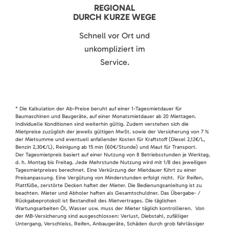
REGIONAL
DURCH KURZE WEGE
Schnell vor Ort und
unkompliziert im
Service.
* Die Kalkulation der Ab-Preise beruht auf einer 1-Tagesmietdauer für
Baumaschinen und Baugeräte, auf einer Monatsmietdauer ab 20 Miettagen.
Individuelle Konditionen sind weiterhin gültig. Zudem verstehen sich die
Mietpreise zuzüglich der jeweils gültigen MwSt. sowie der Versicherung von 7 %
der Mietsumme und eventuell anfallender Kosten für Kraftstoff (Diesel 2,12€/L,
Benzin 2,30€/L), Reinigung ab 15 min (60€/Stunde) und Maut für Transport.
Der Tagesmietpreis basiert auf einer Nutzung von 8 Betriebsstunden je Werktag,
d. h. Montag bis Freitag. Jede Mehrstunde Nutzung wird mit 1/8 des jeweiligen
Tagesmietpreises berechnet. Eine Verkürzung der Mietdauer führt zu einer
Preisanpassung. Eine Vergütung von Minderstunden erfolgt nicht. Für Reifen,
Plattfüße, zerstörte Decken haftet der Mieter. Die Bedienungsanleitung ist zu
beachten. Mieter und Abholer haften als Gesamtschuldner. Das Übergabe- /
Rückgabeprotokoll ist Bestandteil des Mietvertrages. Die täglichen
Wartungsarbeiten Öl, Wasser usw. muss der Mieter täglich kontrollieren. Von
der MB-Versicherung sind ausgeschlossen: Verlust, Diebstahl, zufälliger
Untergang, Verschleiss, Reifen, Anbaugeräte, Schäden durch grob fahrlässiger