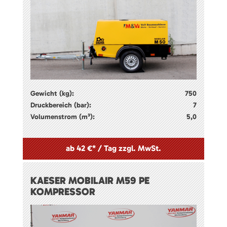
Gewicht (kg):
750
Druckbereich (bar):
7
Volumenstrom (m³):
5,0
ab 42 €* / Tag zzgl. MwSt.
KAESER MOBILAIR M59 PE
KOMPRESSOR