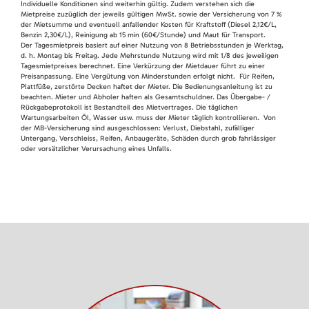
Individuelle Konditionen sind weiterhin gültig. Zudem verstehen sich die
Mietpreise zuzüglich der jeweils gültigen MwSt. sowie der Versicherung von 7 %
der Mietsumme und eventuell anfallender Kosten für Kraftstoff (Diesel 2,12€/L,
Benzin 2,30€/L), Reinigung ab 15 min (60€/Stunde) und Maut für Transport.
Der Tagesmietpreis basiert auf einer Nutzung von 8 Betriebsstunden je Werktag,
d. h. Montag bis Freitag. Jede Mehrstunde Nutzung wird mit 1/8 des jeweiligen
Tagesmietpreises berechnet. Eine Verkürzung der Mietdauer führt zu einer
Preisanpassung. Eine Vergütung von Minderstunden erfolgt nicht. Für Reifen,
Plattfüße, zerstörte Decken haftet der Mieter. Die Bedienungsanleitung ist zu
beachten. Mieter und Abholer haften als Gesamtschuldner. Das Übergabe- /
Rückgabeprotokoll ist Bestandteil des Mietvertrages. Die täglichen
Wartungsarbeiten Öl, Wasser usw. muss der Mieter täglich kontrollieren. Von
der MB-Versicherung sind ausgeschlossen: Verlust, Diebstahl, zufälliger
Untergang, Verschleiss, Reifen, Anbaugeräte, Schäden durch grob fahrlässiger
oder vorsätzlicher Verursachung eines Unfalls.