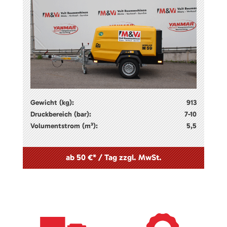
Gewicht (kg):
913
Druckbereich (bar):
7-10
Volumentstrom (m³):
5,5
ab 50 €* / Tag zzgl. MwSt.