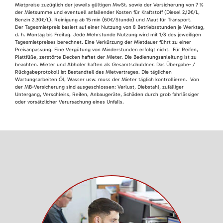
Mietpreise zuzüglich der jeweils gültigen MwSt. sowie der Versicherung von 7 %
der Mietsumme und eventuell anfallender Kosten für Kraftstoff (Diesel 2,12€/L,
Benzin 2,30€/L), Reinigung ab 15 min (60€/Stunde) und Maut für Transport.
Der Tagesmietpreis basiert auf einer Nutzung von 8 Betriebsstunden je Werktag,
d. h. Montag bis Freitag. Jede Mehrstunde Nutzung wird mit 1/8 des jeweiligen
Tagesmietpreises berechnet. Eine Verkürzung der Mietdauer führt zu einer
Preisanpassung. Eine Vergütung von Minderstunden erfolgt nicht. Für Reifen,
Plattfüße, zerstörte Decken haftet der Mieter. Die Bedienungsanleitung ist zu
beachten. Mieter und Abholer haften als Gesamtschuldner. Das Übergabe- /
Rückgabeprotokoll ist Bestandteil des Mietvertrages. Die täglichen
Wartungsarbeiten Öl, Wasser usw. muss der Mieter täglich kontrollieren. Von
der MB-Versicherung sind ausgeschlossen: Verlust, Diebstahl, zufälliger
Untergang, Verschleiss, Reifen, Anbaugeräte, Schäden durch grob fahrlässiger
oder vorsätzlicher Verursachung eines Unfalls.