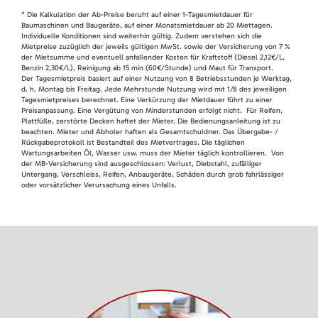
* Die Kalkulation der Ab-Preise beruht auf einer 1-Tagesmietdauer für
Baumaschinen und Baugeräte, auf einer Monatsmietdauer ab 20 Miettagen.
Individuelle Konditionen sind weiterhin gültig. Zudem verstehen sich die
Mietpreise zuzüglich der jeweils gültigen MwSt. sowie der Versicherung von 7 %
der Mietsumme und eventuell anfallender Kosten für Kraftstoff (Diesel 2,12€/L,
Benzin 2,30€/L), Reinigung ab 15 min (60€/Stunde) und Maut für Transport.
Der Tagesmietpreis basiert auf einer Nutzung von 8 Betriebsstunden je Werktag,
d. h. Montag bis Freitag. Jede Mehrstunde Nutzung wird mit 1/8 des jeweiligen
Tagesmietpreises berechnet. Eine Verkürzung der Mietdauer führt zu einer
Preisanpassung. Eine Vergütung von Minderstunden erfolgt nicht. Für Reifen,
Plattfüße, zerstörte Decken haftet der Mieter. Die Bedienungsanleitung ist zu
beachten. Mieter und Abholer haften als Gesamtschuldner. Das Übergabe- /
Rückgabeprotokoll ist Bestandteil des Mietvertrages. Die täglichen
Wartungsarbeiten Öl, Wasser usw. muss der Mieter täglich kontrollieren. Von
der MB-Versicherung sind ausgeschlossen: Verlust, Diebstahl, zufälliger
Untergang, Verschleiss, Reifen, Anbaugeräte, Schäden durch grob fahrlässiger
oder vorsätzlicher Verursachung eines Unfalls.